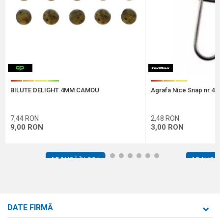
Protectie anti-spam - calculeaza 9 - 4 :
BILUTE DELIGHT 4MM CAMOU
Agrafa Nice Snap nr.4 -
TRIMITE
7,44
RON
2,48
RON
9,00
RON
3,00
RON
1
2
3
4
5
6
7
8
9
10
11
12
ADAUGĂ ÎN COȘ
ADAUGĂ 
DATE FIRMĂ