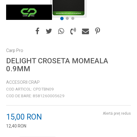
1
2
3
Carp Pro
DELIGHT CROSETA MOMEALA
0.9MM
ACCESORII CRAP
COD ARTICOL:
CPDTBN09
COD DE BARE:
8581260005629
Alertă preț redus
15,00
RON
12,40
RON
Introduceți cantitatea