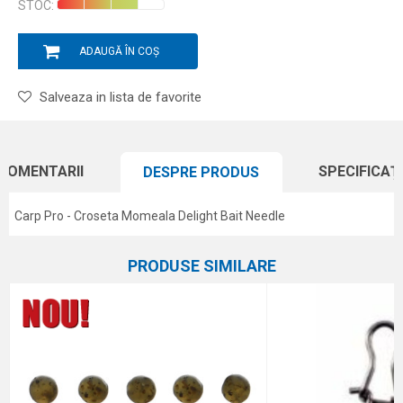
STOC:
ADAUGĂ ÎN COȘ
Salveaza in lista de favorite
COMENTARII
SPECIFICAȚI
DESPRE PRODUS
Carp Pro - Croseta Momeala Delight Bait Needle
Caracteristici
Atribut
Nume/Utilizator
PRODUSE SIMILARE
Categorie
Accesorii crap
Marca
Carp Pro
Email
Comentariu