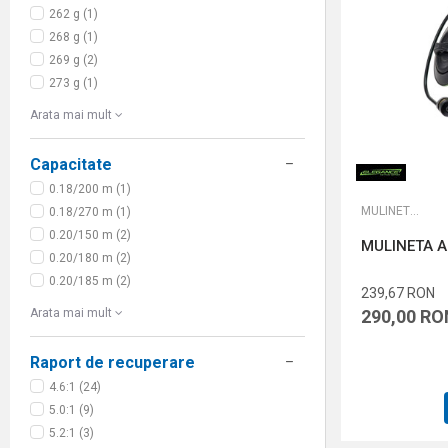
262 g (1)
268 g (1)
269 g (2)
273 g (1)
Arata mai mult
Capacitate
0.18/200 m (1)
MULINETE FEEDER
0.18/270 m (1)
0.20/150 m (2)
MULINETA A
0.20/180 m (2)
0.20/185 m (2)
239,67
RON
290,00
RO
Arata mai mult
Raport de recuperare
4.6:1 (24)
5.0:1 (9)
5.2:1 (3)