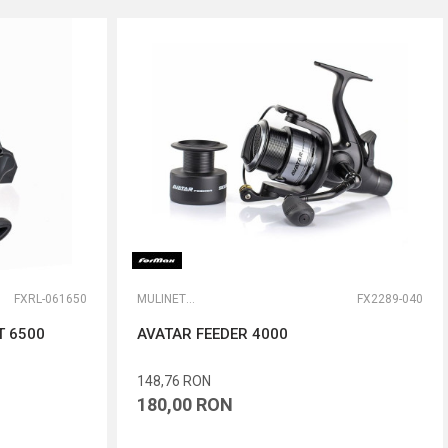
FXRL-061650
MULINETE FEEDER
FX2289-040
T 6500
AVATAR FEEDER 4000
148,76
RON
180,00
RON