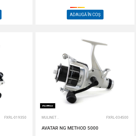
ADAUGĂ ÎN COȘ
FXRL-019350
MULINETE FEEDER
FXRL-034500
AVATAR NG METHOD 5000