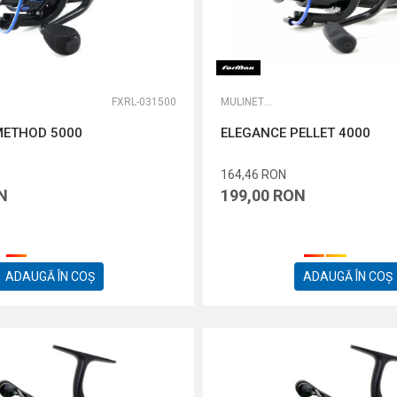
FXRL-031500
MULINETE FEEDER
METHOD 5000
ELEGANCE PELLET 4000
164,46
RON
N
199,00
RON
ADAUGĂ ÎN COȘ
ADAUGĂ ÎN COȘ