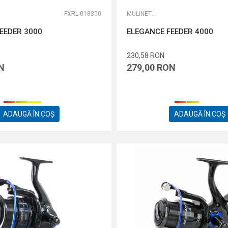
FXRL-018300
MULINETE FEEDER
EEDER 3000
ELEGANCE FEEDER 4000
230,58
RON
N
279,00
RON
ADAUGĂ ÎN COȘ
ADAUGĂ ÎN COȘ