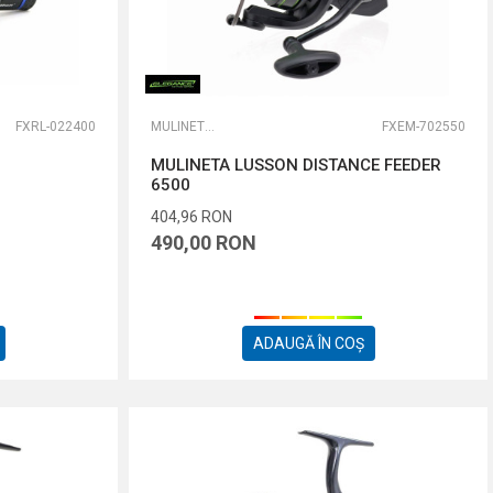
FXRL-022400
MULINETE FEEDER
FXEM-702550
MULINETA LUSSON DISTANCE FEEDER
6500
404,96
RON
490,00
RON
ADAUGĂ ÎN COȘ