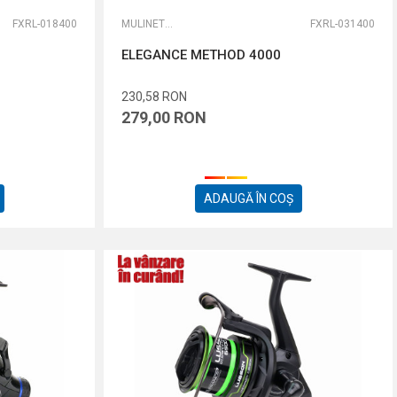
FXRL-018400
MULINETE FEEDER
FXRL-031400
ELEGANCE METHOD 4000
230,58
RON
279,00
RON
ADAUGĂ ÎN COȘ