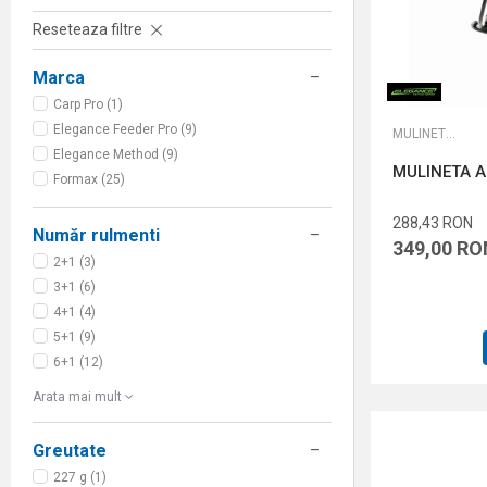
Reseteaza filtre
Marca
Carp Pro (1)
Elegance Feeder Pro (9)
MULINETE FEEDER
Elegance Method (9)
MULINETA A
Formax (25)
288,43
RON
Număr rulmenti
349,00
RO
2+1 (3)
3+1 (6)
4+1 (4)
5+1 (9)
6+1 (12)
Arata mai mult
Greutate
227 g (1)