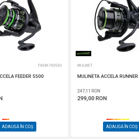
FXEM-700550
MULINETE FEEDER
CCELA FEEDER 5500
MULINETA ACCELA RUNNER
247,11
RON
N
299,00
RON
ADAUGĂ ÎN COȘ
ADAUGĂ ÎN COȘ