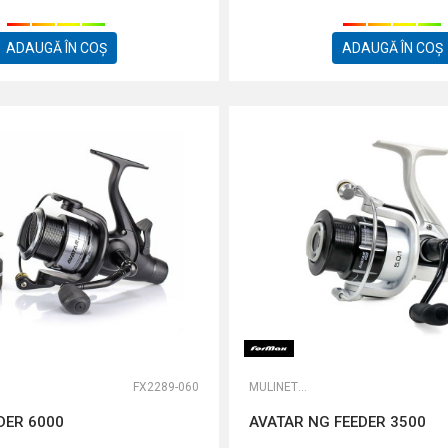
ADAUGĂ ÎN COȘ
ADAUGĂ ÎN COȘ
FX2289-060
MULINETE FEEDER
DER 6000
AVATAR NG FEEDER 3500