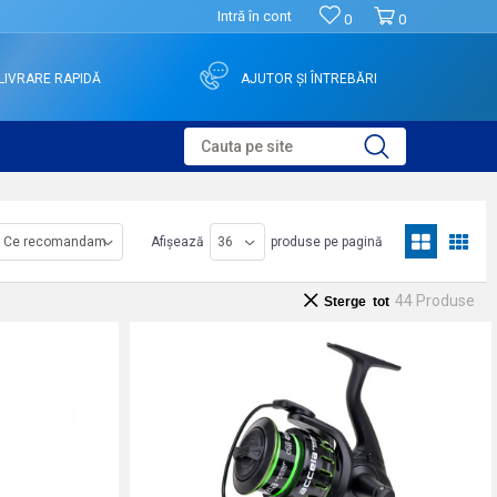
Intră în cont
0
0
LIVRARE RAPIDĂ
AJUTOR ȘI ÎNTREBĂRI
Cauta pe site
Afișează
produse pe pagină
44
Produse
Sterge tot