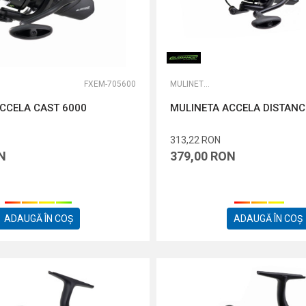
FXEM-705600
MULINETE FEEDER
CCELA CAST 6000
MULINETA ACCELA DISTANC
313,22
RON
N
379,00
RON
ADAUGĂ ÎN COȘ
ADAUGĂ ÎN COȘ