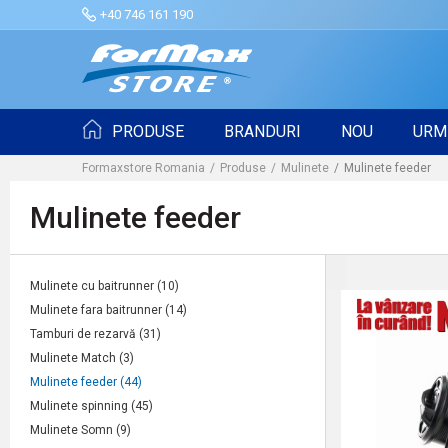
+40 746 161 190
PRODUSE
BRANDURI
NOU
URM
Formaxstore Romania
Produse
Mulinete
Mulinete feeder
Mulinete feeder
Mulinete cu baitrunner
(10)
Mulinete fara baitrunner
(14)
Tamburi de rezarvă
(31)
Mulinete Match
(3)
Mulinete feeder
(44)
Mulinete spinning
(45)
Mulinete Somn
(9)