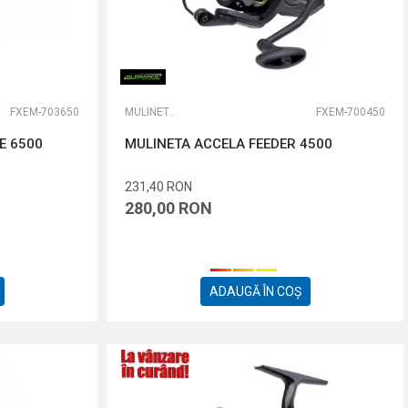
FXEM-703650
MULINETE FEEDER
FXEM-700450
E 6500
MULINETA ACCELA FEEDER 4500
231,40
RON
280,00
RON
ADAUGĂ ÎN COȘ