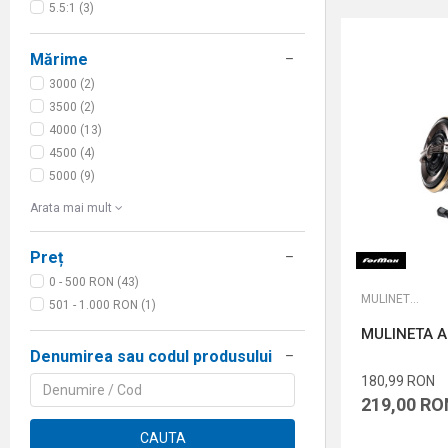
5.5:1 (3)
Mărime
3000 (2)
3500 (2)
4000 (13)
4500 (4)
5000 (9)
Arata mai mult
Preț
0 - 500 RON (43)
MULINETE FEEDER
501 - 1.000 RON (1)
MULINETA A
Denumirea sau codul produsului
180,99
RON
219,00
RO
CAUTA