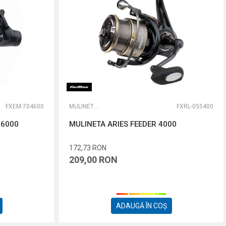
FXEM-704600
MULINETE FEEDER
FXRL-055400
 6000
MULINETA ARIES FEEDER 4000
172,73
RON
209,00
RON
ADAUGĂ ÎN COȘ