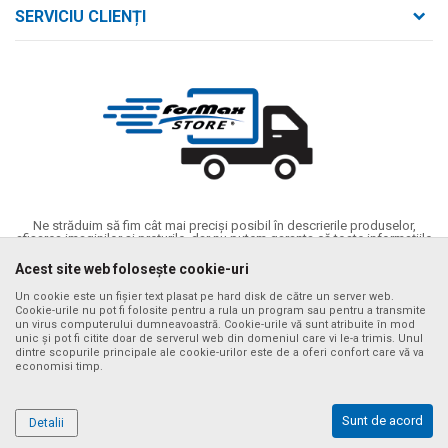
Despre noi
strada Bld. Mihai Viteazul nr. 169/B
SERVICIU CLIENȚI
loc. Zalău, jud. Sălaj,
Contact
Termeni de utilizare și vânzare
Întrebări frecvente
Număr de telefon
Politica de confidențialitate
+40 746 161 190
Cum se achiziționează
Email:
Metode de plată
birou@formaxstore.
ro
Termeni de livrare
Cont
Timpii de livrare cu vehiculul nostru
Banca Comerciala Romana RO56RNCB0214115029790001
Ne străduim să fim cât mai preciși posibil în descrierile produselor,
CIF
afișarea imaginilor și prețurile, dar nu putem garanta că toate informațiile
sunt complete și fără erori. Toate articolele afișate pe site fac parte din
RO14340592
oferta noastră și nu înseamnă că sunt disponibile în orice moment. Puteți
Acest site web folosește cookie-uri
verifica disponibilitatea produselor apelând numărul de asistență al
CUI
magazinului online la tel. +40 732 137 133
Un cookie este un fișier text plasat pe hard disk de către un server web.
RO14340592
Cookie-urile nu pot fi folosite pentru a rula un program sau pentru a transmite
©2026
www.formaxstore.ro
, website realizat de
NB SOFT
. Toate
un virus computerului dumneavoastră. Cookie-urile vă sunt atribuite în mod
drepturile rezervate..
unic și pot fi citite doar de serverul web din domeniul care vi le-a trimis. Unul
dintre scopurile principale ale cookie-urilor este de a oferi confort care vă va
economisi timp.
Sunt de acord
Detalii