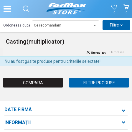
0
0
Filtre
Ordonează după
Casting(multiplicator)
0
Produse
Sterge tot
Nu au fost găsite produse pentru criteriile selectate!
COMPARA
FILTRE PRODUSE
DATE FIRMĂ
Formaxstore S.R.L.
INFORMAȚII