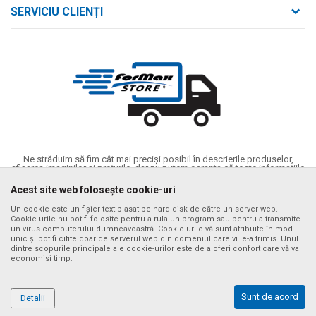
Despre noi
strada Bld. Mihai Viteazul nr. 169/B
SERVICIU CLIENȚI
loc. Zalău, jud. Sălaj,
Contact
Termeni de utilizare și vânzare
Întrebări frecvente
Număr de telefon
Politica de confidențialitate
+40 746 161 190
Cum se achiziționează
Email:
Metode de plată
birou@formaxstore.
ro
Termeni de livrare
Cont
Timpii de livrare cu vehiculul nostru
Banca Comerciala Romana RO56RNCB0214115029790001
Ne străduim să fim cât mai preciși posibil în descrierile produselor,
CIF
afișarea imaginilor și prețurile, dar nu putem garanta că toate informațiile
sunt complete și fără erori. Toate articolele afișate pe site fac parte din
RO14340592
oferta noastră și nu înseamnă că sunt disponibile în orice moment. Puteți
Acest site web folosește cookie-uri
verifica disponibilitatea produselor apelând numărul de asistență al
CUI
magazinului online la tel. +40 732 137 133
Un cookie este un fișier text plasat pe hard disk de către un server web.
RO14340592
Cookie-urile nu pot fi folosite pentru a rula un program sau pentru a transmite
©2026
www.formaxstore.ro
, website realizat de
NB SOFT
. Toate
un virus computerului dumneavoastră. Cookie-urile vă sunt atribuite în mod
drepturile rezervate..
unic și pot fi citite doar de serverul web din domeniul care vi le-a trimis. Unul
dintre scopurile principale ale cookie-urilor este de a oferi confort care vă va
economisi timp.
Sunt de acord
Detalii