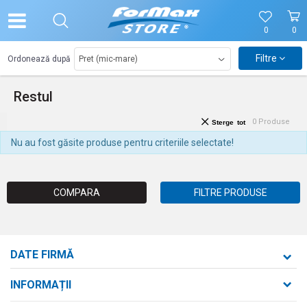
0
0
Filtre
Ordonează după
Restul
0
Produse
Sterge tot
Nu au fost găsite produse pentru criteriile selectate!
COMPARA
FILTRE PRODUSE
DATE FIRMĂ
Formaxstore S.R.L.
INFORMAȚII