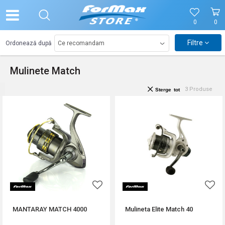
0
0
Filtre
Ordonează după
Mulinete Match
3
Produse
Sterge tot
MANTARAY MATCH 4000
Mulineta Elite Match 40