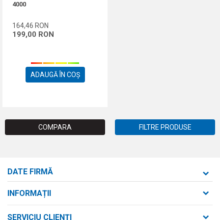
4000
164,46
RON
199,00
RON
ADAUGĂ ÎN COȘ
COMPARA
FILTRE PRODUSE
DATE FIRMĂ
Formaxstore S.R.L.
INFORMAȚII
Despre noi
strada Bld. Mihai Viteazul nr. 169/B
SERVICIU CLIENȚI