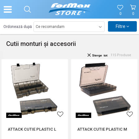
0
0
Filtre
Ordonează după
Cutii monturi și accesorii
115
Produse
Sterge tot
ATTACK CUTIE PLASTIC L
ATTACK CUTIE PLASTIC M