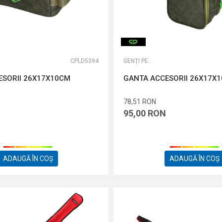
CPLD5394
GENȚI PESCUIT LA CRAP
ESORII 26X17X10CM
GANTA ACCESORII 26X17X
78,51
RON
95,00
RON
ADAUGĂ ÎN COȘ
ADAUGĂ ÎN COȘ