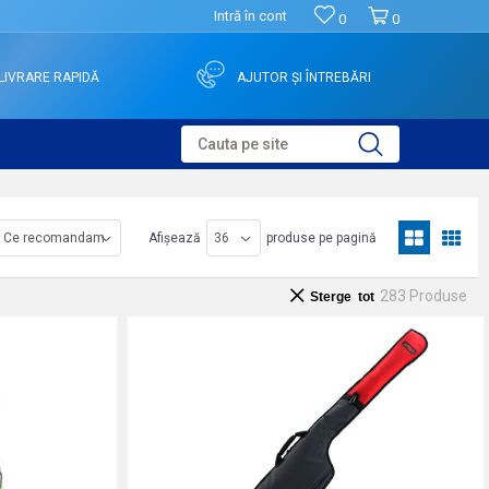
Intră în cont
0
0
LIVRARE RAPIDĂ
AJUTOR ȘI ÎNTREBĂRI
Cauta pe site
Afișează
produse pe pagină
283
Produse
Sterge tot