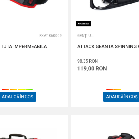
FXAT-860009
GENȚI UNIVERSALE
NTUTA IMPERMEABILA
ATTACK GEANTA SPINNING 
98,35
RON
119,00
RON
ADAUGĂ ÎN COȘ
ADAUGĂ ÎN COȘ