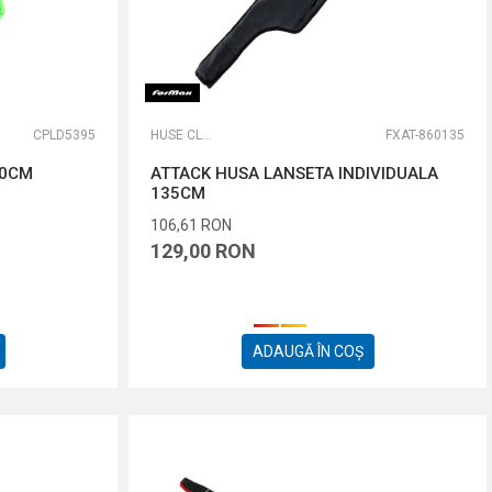
CPLD5395
HUSE CLASSICE
FXAT-860135
10CM
ATTACK HUSA LANSETA INDIVIDUALA
135CM
106,61
RON
129,00
RON
ADAUGĂ ÎN COȘ