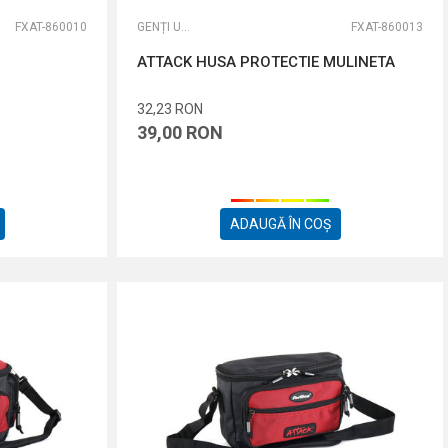
FXAT-860010
GENȚI UNIVERSALE
FXAT-860013
ATTACK HUSA PROTECTIE MULINETA
32,23
RON
39,00
RON
ADAUGĂ ÎN COȘ