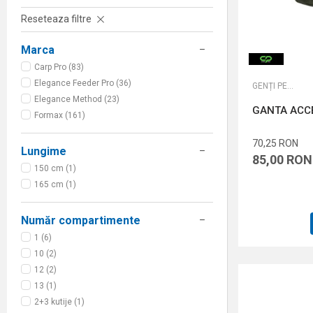
Reseteaza filtre
Marca
Carp Pro (83)
Elegance Feeder Pro (36)
GENȚI PESCUIT LA CRAP
Elegance Method (23)
GANTA ACC
Formax (161)
70,25
RON
Lungime
85,00
RON
150 cm (1)
165 cm (1)
Număr compartimente
1 (6)
10 (2)
12 (2)
13 (1)
2+3 kutije (1)