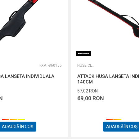
FXAT-860155
HUSE CLASSICE
A LANSETA INDIVIDUALA
ATTACK HUSA LANSETA IND
140CM
57,02
RON
N
69,00
RON
ADAUGĂ ÎN COȘ
ADAUGĂ ÎN COȘ