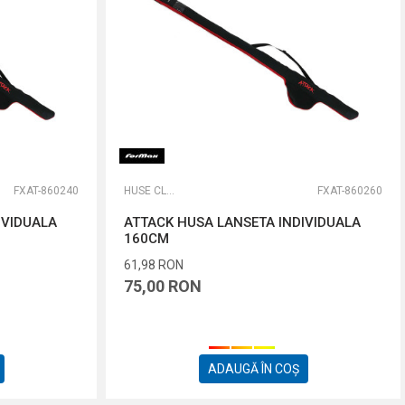
FXAT-860240
HUSE CLASSICE
FXAT-860260
IVIDUALA
ATTACK HUSA LANSETA INDIVIDUALA
160CM
61,98
RON
75,00
RON
ADAUGĂ ÎN COȘ