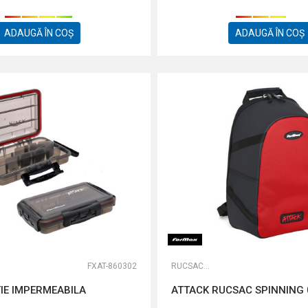
ADAUGĂ ÎN COȘ
ADAUGĂ ÎN COȘ
FXAT-860302
RUCSACURI
IE IMPERMEABILA
ATTACK RUCSAC SPINNING 