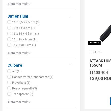
Arata mai mult
Dimensiuni
11 x 6,5 x 2,5 cm (1)
11 x 7 x 3 cm (1)
16 x 16 x 4,5 cm (1)
16 x 16 x 6 cm (1)
16x16x8.5 cm (1)
HUSE CLASSICE
Arata mai mult
ATTACK HUS
Culoare
155CM
alb (1)
114,88
RON
Capace verzi, transparente (1)
139,00
RO
Plavo-bela (1)
Roșu-negru-alb (3)
Transparent (8)
Arata mai mult