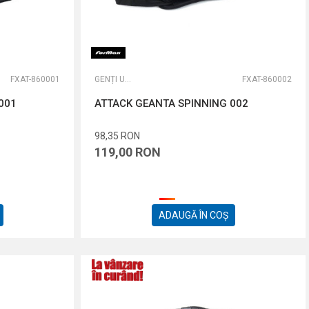
FXAT-860001
GENȚI UNIVERSALE
FXAT-860002
001
ATTACK GEANTA SPINNING 002
98,35
RON
119,00
RON
ADAUGĂ ÎN COȘ