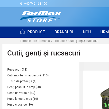
+40 746 161 190
PRODUSE
BRANDURI
NOU
URM
Formaxstore Romania
Produse
Cutii, genți și rucsacuri
Cutii, genți și rucsacuri
Rucsacuri
(13)
Cutii monturi și accesorii
(115)
Tuburi de protecție
(1)
Genți pescuit la crap
(50)
Genți universale
(49)
Huse lansete crap
(16)
Huse classice
(39)