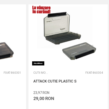
FXAT-860301
CUTII MONTURI ȘI ACCESORII
FXAT-860304
ATTACK CUTIE PLASTIC S
23,97
RON
29,00
RON