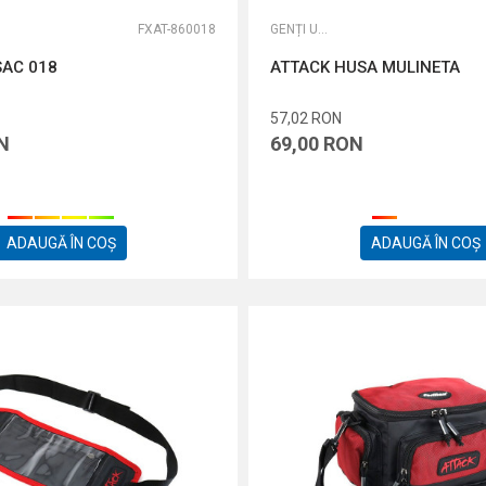
FXAT-860018
GENȚI UNIVERSALE
SAC 018
ATTACK HUSA MULINETA
57,02
RON
N
69,00
RON
ADAUGĂ ÎN COȘ
ADAUGĂ ÎN COȘ