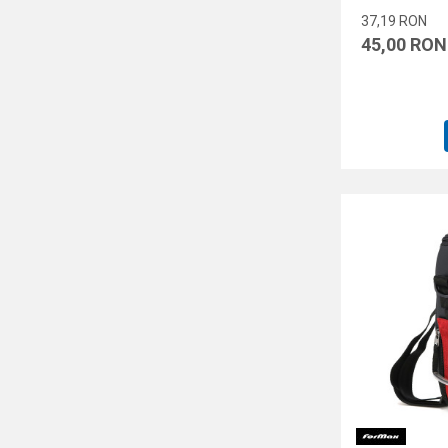
37,19
RON
45,00
RON