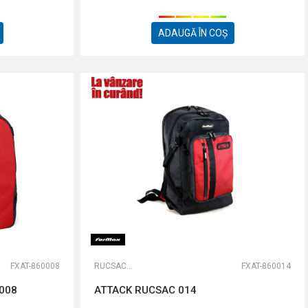
ADAUGĂ ÎN COȘ
FXAT-860008
RUCSACURI
FXAT-860014
008
ATTACK RUCSAC 014