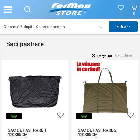
0
0
Filtre
Ordonează după
Saci păstrare
6
Produse
Sterge tot
SAC DE PASTRARE 1
SAC DE PASTRARE 2
120X85CM
120X85CM