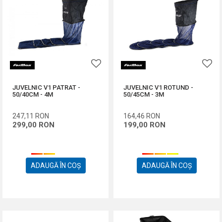
JUVELNIC V1 PATRAT -
JUVELNIC V1 ROTUND -
50/40CM - 4M
50/45CM - 3M
247,11
RON
164,46
RON
299,00
RON
199,00
RON
ADAUGĂ ÎN COȘ
ADAUGĂ ÎN COȘ