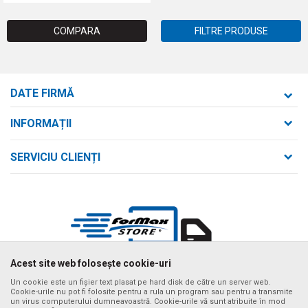
COMPARA
FILTRE PRODUSE
DATE FIRMĂ
Formaxstore S.R.L.
INFORMAȚII
Despre noi
strada Bld. Mihai Viteazul nr. 169/B
SERVICIU CLIENȚI
loc. Zalău, jud. Sălaj,
Contact
Termeni de utilizare și vânzare
Întrebări frecvente
Număr de telefon
Politica de confidențialitate
+40 746 161 190
Cum se achiziționează
Email:
Metode de plată
birou@formaxstore.
ro
Termeni de livrare
Acest site web folosește cookie-uri
Cont
Timpii de livrare cu vehiculul nostru
Banca Comerciala Romana RO56RNCB0214115029790001
Un cookie este un fișier text plasat pe hard disk de către un server web.
Cookie-urile nu pot fi folosite pentru a rula un program sau pentru a transmite
Ne străduim să fim cât mai preciși posibil în descrierile produselor,
un virus computerului dumneavoastră. Cookie-urile vă sunt atribuite în mod
CIF