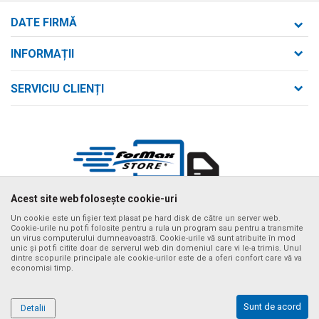
DATE FIRMĂ
Formaxstore S.R.L.
INFORMAȚII
Despre noi
strada Bld. Mihai Viteazul nr. 169/B
SERVICIU CLIENȚI
loc. Zalău, jud. Sălaj,
Contact
Termeni de utilizare și vânzare
Întrebări frecvente
Număr de telefon
Politica de confidențialitate
+40 746 161 190
Cum se achiziționează
Email:
Metode de plată
birou@formaxstore.
ro
Termeni de livrare
Acest site web folosește cookie-uri
Cont
Timpii de livrare cu vehiculul nostru
Banca Comerciala Romana RO56RNCB0214115029790001
Un cookie este un fișier text plasat pe hard disk de către un server web.
Cookie-urile nu pot fi folosite pentru a rula un program sau pentru a transmite
Ne străduim să fim cât mai preciși posibil în descrierile produselor,
un virus computerului dumneavoastră. Cookie-urile vă sunt atribuite în mod
CIF
afișarea imaginilor și prețurile, dar nu putem garanta că toate informațiile
unic și pot fi citite doar de serverul web din domeniul care vi le-a trimis. Unul
sunt complete și fără erori. Toate articolele afișate pe site fac parte din
RO14340592
dintre scopurile principale ale cookie-urilor este de a oferi confort care vă va
oferta noastră și nu înseamnă că sunt disponibile în orice moment. Puteți
economisi timp.
verifica disponibilitatea produselor apelând numărul de asistență al
CUI
magazinului online la tel. +40 732 137 133
RO14340592
©2026
www.formaxstore.ro
, website realizat de
NB SOFT
. Toate
Sunt de acord
Detalii
drepturile rezervate..