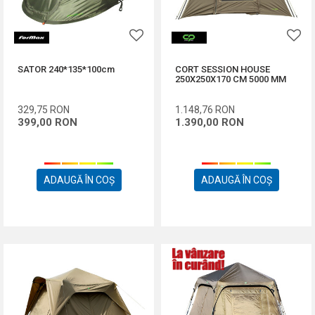
SATOR 240*135*100cm
CORT SESSION HOUSE
250X250X170 CM 5000 MM
329,75
RON
1.148,76
RON
399,00
RON
1.390,00
RON
ADAUGĂ ÎN COȘ
ADAUGĂ ÎN COȘ