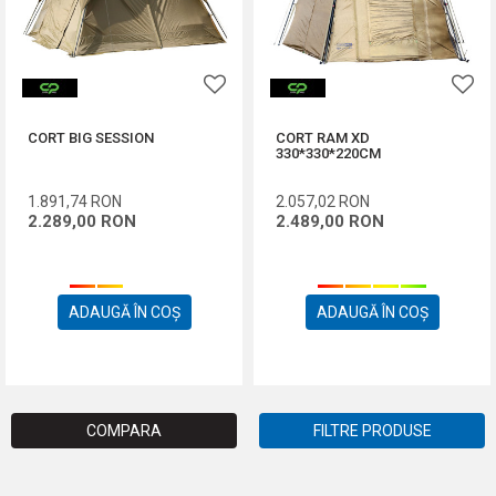
CORT BIG SESSION
CORT RAM XD
330*330*220CM
1.891,74
RON
2.057,02
RON
2.289,00
RON
2.489,00
RON
ADAUGĂ ÎN COȘ
ADAUGĂ ÎN COȘ
COMPARA
FILTRE PRODUSE