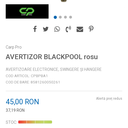
1
2
3
4
Carp Pro
AVERTIZOR BLACKPOOL rosu
AVERTIZOARE ELECTRONICE, SWINGERE ȘI HANGERE
COD ARTICOL:
CPBPBA1
COD DE BARE:
8581260050261
Alertă preț redus
45,00
RON
37,19
RON
Introduceți cantitatea
STOC: