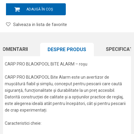
ADAUGĂ ÎN COȘ
Salveaza in lista de favorite
COMENTARII
SPECIFICAȚI
DESPRE PRODUS
CARP PRO BLACKPOOL BITE ALARM – roșu
CARP PRO BLACKPOOL Bite Alarm este un avertizor de
mușcătură fiabil și simplu, conceput pentru pescarii care caută
siguranță, funcționalitate și durabilitate la un preț accesibil.
Datorită construcției de calitate și a opțiunilor practice de reglaj,
este alegerea ideală atât pentru începători, cât și pentru pescarii
de crap experimentați.
Caracteristici cheie: