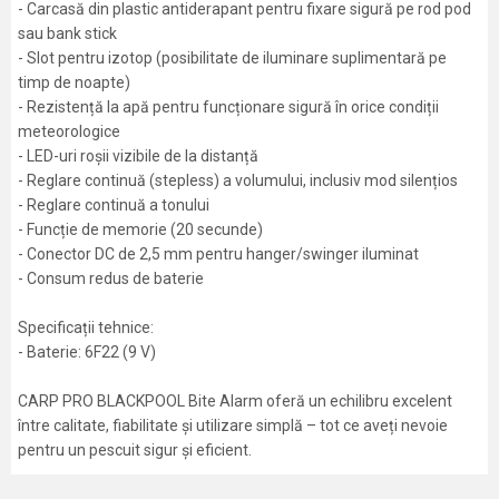
- Carcasă din plastic antiderapant pentru fixare sigură pe rod pod
sau bank stick
- Slot pentru izotop (posibilitate de iluminare suplimentară pe
timp de noapte)
- Rezistență la apă pentru funcționare sigură în orice condiții
meteorologice
- LED-uri roșii vizibile de la distanță
- Reglare continuă (stepless) a volumului, inclusiv mod silențios
- Reglare continuă a tonului
- Funcție de memorie (20 secunde)
- Conector DC de 2,5 mm pentru hanger/swinger iluminat
- Consum redus de baterie
Specificații tehnice:
- Baterie: 6F22 (9 V)
CARP PRO BLACKPOOL Bite Alarm oferă un echilibru excelent
între calitate, fiabilitate și utilizare simplă – tot ce aveți nevoie
pentru un pescuit sigur și eficient.
Caracteristici
Atribut
Nume/Utilizator