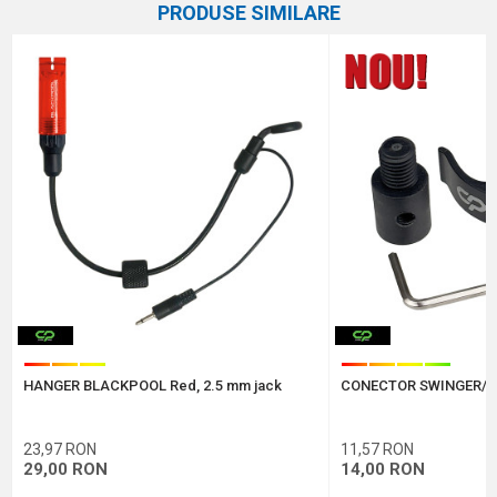
PRODUSE SIMILARE
Avertizoare electronice, swingere și
Categorie
hangere
Email
Marca
Carp Pro
Comentariu
Protectie anti-spam - calculeaza 2 + 3 :
HANGER BLACKPOOL Red, 2.5 mm jack
CONECTOR SWINGER/
TRIMITE
23,97
RON
11,57
RON
29,00
RON
14,00
RON