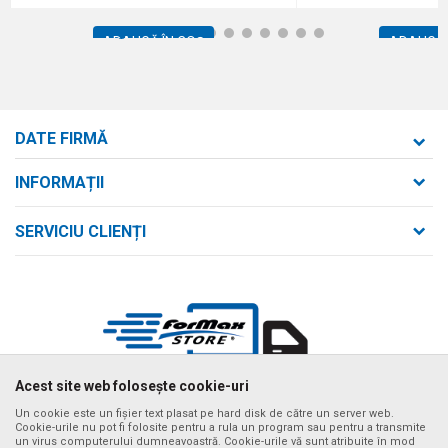
1
2
3
4
5
6
7
8
9
10
11
12
ADAUGĂ ÎN COȘ
ADAUGĂ 
DATE FIRMĂ
Formaxstore S.R.L.
INFORMAȚII
Despre noi
strada Bld. Mihai Viteazul nr. 169/B
SERVICIU CLIENȚI
loc. Zalău, jud. Sălaj,
Contact
Termeni de utilizare și vânzare
Întrebări frecvente
Număr de telefon
Politica de confidențialitate
+40 746 161 190
Cum se achiziționează
Email:
Metode de plată
birou@formaxstore.
ro
Termeni de livrare
Acest site web folosește cookie-uri
Cont
Timpii de livrare cu vehiculul nostru
Banca Comerciala Romana RO56RNCB0214115029790001
Un cookie este un fișier text plasat pe hard disk de către un server web.
Cookie-urile nu pot fi folosite pentru a rula un program sau pentru a transmite
Ne străduim să fim cât mai preciși posibil în descrierile produselor,
un virus computerului dumneavoastră. Cookie-urile vă sunt atribuite în mod
CIF