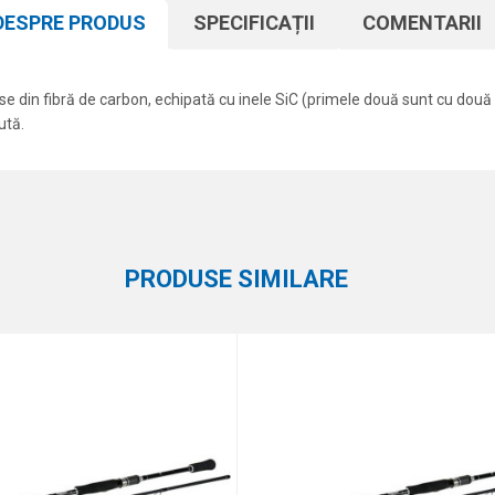
DESPRE PRODUS
SPECIFICAȚII
COMENTARII
e din fibră de carbon, echipată cu inele SiC (primele două sunt cu două
ută.
Atribut
Email
Lansete Spinning
Formax
PRODUSE SIMILARE
eaza 4 + 1 :