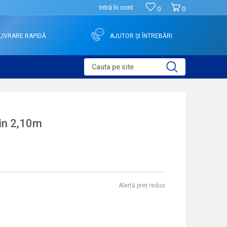
Intră în cont
0
0
LIVRARE RAPIDĂ
AJUTOR ȘI ÎNTREBĂRI
Cauta pe site
in 2,10m
Alertă preț redus