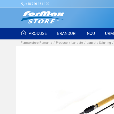
+40 746 161 190
PRODUSE
BRANDURI
NOU
URM
Formaxstore Romania
Produse
Lansete
Lansete Spinning