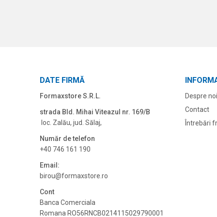
DATE FIRMĂ
INFORMA
Formaxstore S.R.L.
Despre no
Contact
strada Bld. Mihai Viteazul nr. 169/B
loc. Zalău, jud. Sălaj,
Întrebări 
Număr de telefon
+40 746 161 190
Email:
birou@formaxstore.
ro
Cont
Banca Comerciala
Romana RO56RNCB0214115029790001