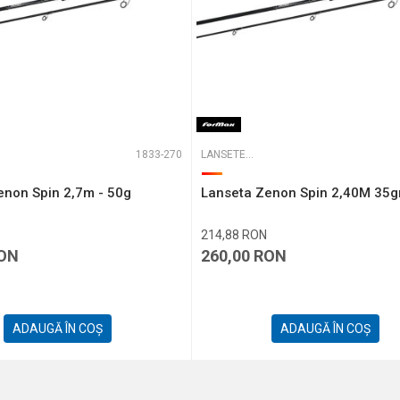
1833-270
LANSETE SPINNING
enon Spin 2,7m - 50g
Lanseta Zenon Spin 2,40M 35g
214,88
RON
ON
260,00
RON
ADAUGĂ ÎN COȘ
ADAUGĂ ÎN COȘ