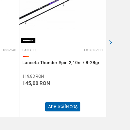
1833-240
LANSETE SPINNING
FX1616-211
LANSETE SPINNING
r
Lanseta Thunder Spin 2,10m / 8-28gr
Lanseta P
119,83
RON
142,98
RO
145,00
RON
173,00
ADAUGĂ ÎN COȘ