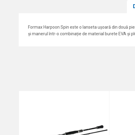
Formax Harpoon Spin este o lanseta ușoară din două pies
și manerul într-o combinație de material burete EVA și pl
Caracteristici
Nume/Utilizator
Categorie
Marca
Comentariu
Protectie anti-spam - calcul