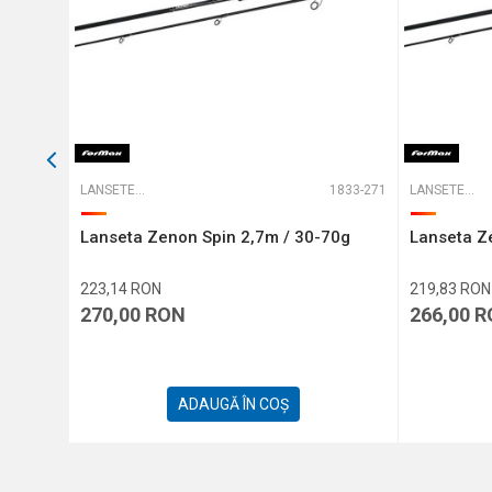
TRIMITE
D-135210
LANSETE SPINNING
1833-271
LANSETE SPINNING
 10-
Lanseta Zenon Spin 2,7m / 30-70g
Lanseta Z
223,14
RON
219,83
RON
270,00
RON
266,00
R
ADAUGĂ ÎN COȘ