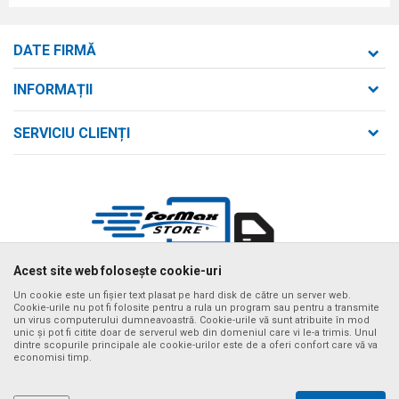
DATE FIRMĂ
Formaxstore S.R.L.
INFORMAȚII
Despre noi
strada Bld. Mihai Viteazul nr. 169/B
SERVICIU CLIENȚI
loc. Zalău, jud. Sălaj,
Contact
Termeni de utilizare și vânzare
Întrebări frecvente
Număr de telefon
Politica de confidențialitate
+40 746 161 190
Cum se achiziționează
Email:
Metode de plată
birou@formaxstore.
ro
Termeni de livrare
Acest site web folosește cookie-uri
Cont
Timpii de livrare cu vehiculul nostru
Banca Comerciala Romana RO56RNCB0214115029790001
Un cookie este un fișier text plasat pe hard disk de către un server web.
Cookie-urile nu pot fi folosite pentru a rula un program sau pentru a transmite
Ne străduim să fim cât mai preciși posibil în descrierile produselor,
un virus computerului dumneavoastră. Cookie-urile vă sunt atribuite în mod
CIF
afișarea imaginilor și prețurile, dar nu putem garanta că toate informațiile
unic și pot fi citite doar de serverul web din domeniul care vi le-a trimis. Unul
sunt complete și fără erori. Toate articolele afișate pe site fac parte din
RO14340592
dintre scopurile principale ale cookie-urilor este de a oferi confort care vă va
oferta noastră și nu înseamnă că sunt disponibile în orice moment. Puteți
economisi timp.
verifica disponibilitatea produselor apelând numărul de asistență al
CUI
magazinului online la tel. +40 732 137 133
RO14340592
©2026
www.formaxstore.ro
, website realizat de
NB SOFT
. Toate