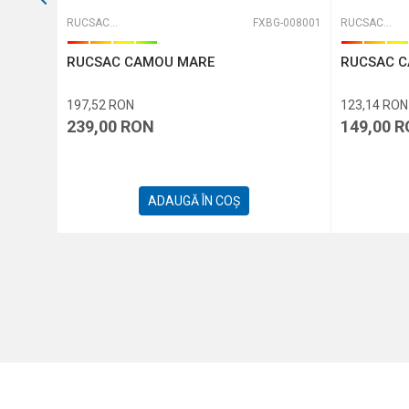
CPL4701
RUCSACURI
FXBG-008001
RUCSACURI
RUCSAC CAMOU MARE
RUCSAC 
197,52
RON
123,14
RON
239,00
RON
149,00
R
ADAUGĂ ÎN COȘ