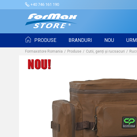
+40 746 161 190
PRODUSE
BRANDURI
NOU
URM
Formaxstore Romania
Produse
Cutii, genți și rucsacuri
Ruc