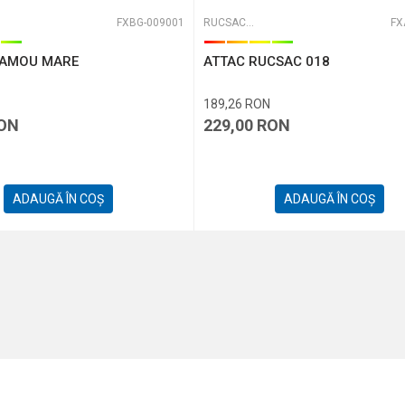
FXBG-009001
RUCSACURI
FX
CAMOU MARE
ATTAC RUCSAC 018
189,26
RON
ON
229,00
RON
ADAUGĂ ÎN COȘ
ADAUGĂ ÎN COȘ