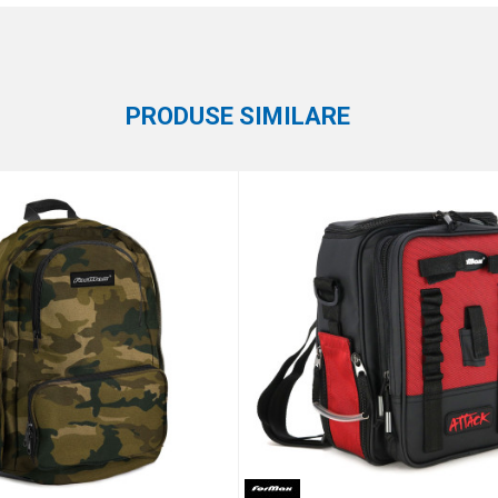
Email
Rucsacuri
Carp Pro
PRODUSE SIMILARE
eaza 2 + 3 :