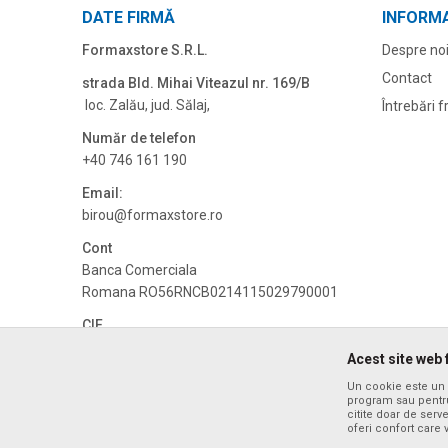
DATE FIRMĂ
INFORMA
Formaxstore S.R.L.
Despre no
Contact
strada Bld. Mihai Viteazul nr. 169/B
loc. Zalău, jud. Sălaj,
Întrebări 
Număr de telefon
+40 746 161 190
Email:
birou@formaxstore.
ro
Cont
Banca Comerciala
Romana RO56RNCB0214115029790001
CIF
RO14340592
Acest site web 
CUI
Un cookie este un f
RO14340592
program sau pentru
citite doar de serv
oferi confort care