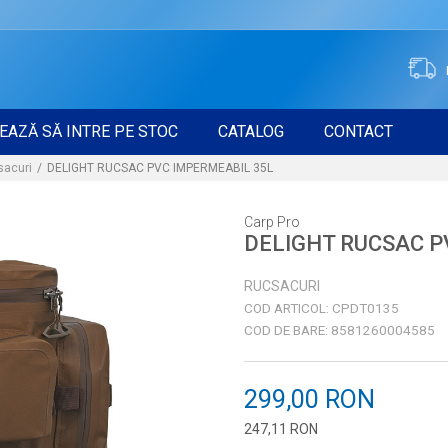
EAZĂ SĂ INTRE PE STOC
CATALOG
CONTACT
sacuri
DELIGHT RUCSAC PVC IMPERMEABIL 35L
Carp Pro
DELIGHT RUCSAC P
RUCSACURI
COD ARTICOL:
CPDT0135
COD DE BARE:
8581260004585
299,00
RON
247,11
RON
Introduceți cantitatea