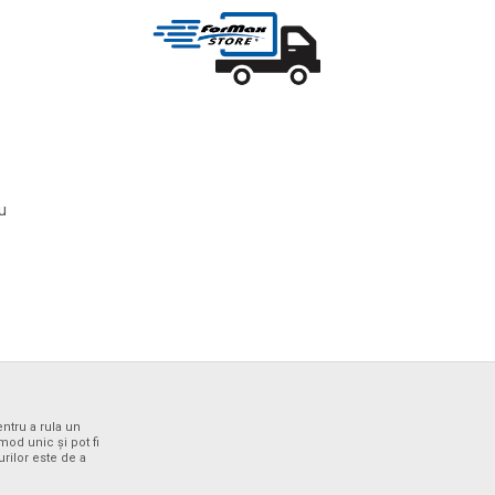
ru
entru a rula un
od unic și pot fi
urilor este de a