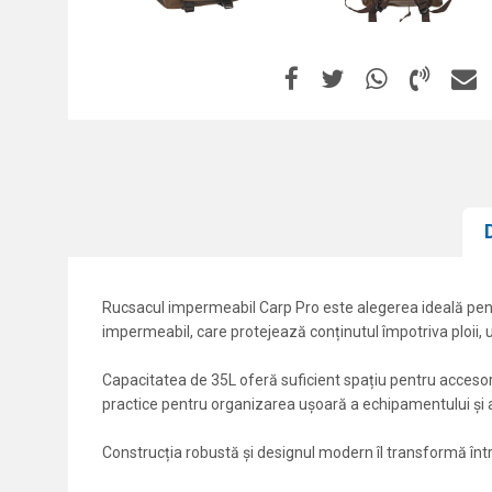
Rucsacul impermeabil Carp Pro este alegerea ideală pentru 
impermeabil, care protejează conținutul împotriva ploii, u
Capacitatea de 35L oferă suficient spațiu pentru acceso
practice pentru organizarea ușoară a echipamentului și a
Construcția robustă și designul modern îl transformă într-
Caracteristici