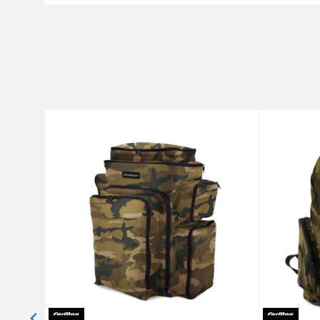
Nume/Utilizator
Categorie
Marca
Comentariu
Protectie anti-spam - calcul
TRIMITE