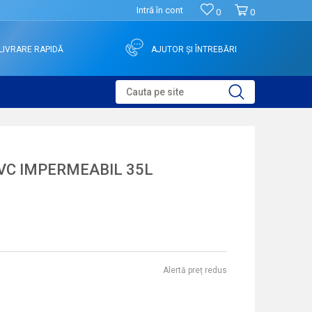
Intră în cont
0
0
LIVRARE RAPIDĂ
AJUTOR ȘI ÎNTREBĂRI
Cauta pe site
VC IMPERMEABIL 35L
Alertă preț redus