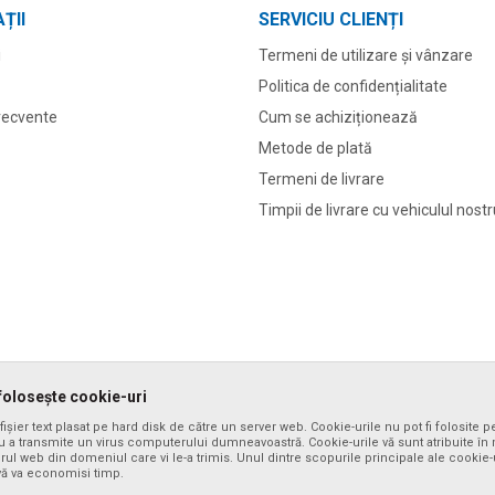
ȚII
SERVICIU CLIENȚI
i
Termeni de utilizare și vânzare
Politica de confidențialitate
frecvente
Cum se achiziționează
Metode de plată
Termeni de livrare
Timpii de livrare cu vehiculul nost
folosește cookie-uri
ișier text plasat pe hard disk de către un server web. Cookie-urile nu pot fi folosite p
 a transmite un virus computerului dumneavoastră. Cookie-urile vă sunt atribuite în m
erul web din domeniul care vi le-a trimis. Unul dintre scopurile principale ale cookie-
 vă va economisi timp.