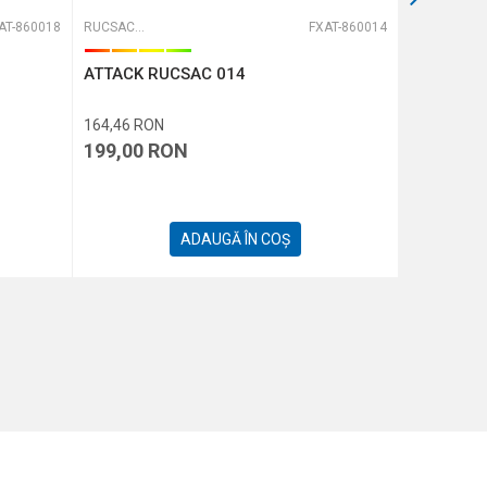
AT-860018
RUCSACURI
FXAT-860014
RUCSACURI
ATTACK RUCSAC 014
RUCSAC 
164,46
RON
322,31
RO
199,00
RON
390,00
ADAUGĂ ÎN COȘ