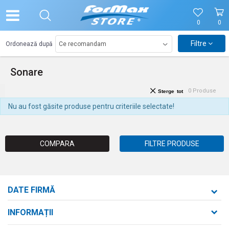
0
0
Filtre
Ordonează după
Sonare
0
Produse
Sterge tot
Nu au fost găsite produse pentru criteriile selectate!
COMPARA
FILTRE PRODUSE
DATE FIRMĂ
Formaxstore S.R.L.
INFORMAȚII