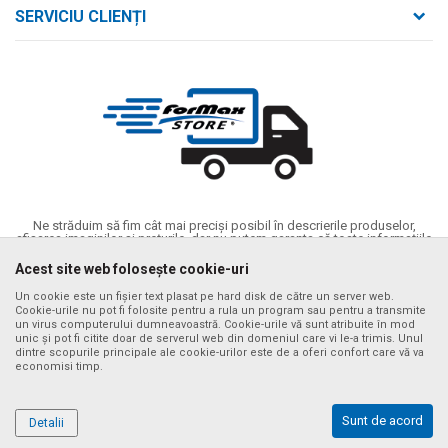
Despre noi
strada Bld. Mihai Viteazul nr. 169/B
SERVICIU CLIENȚI
loc. Zalău, jud. Sălaj,
Contact
Termeni de utilizare și vânzare
Întrebări frecvente
Număr de telefon
Politica de confidențialitate
+40 746 161 190
Cum se achiziționează
Email:
Metode de plată
birou@formaxstore.
ro
Termeni de livrare
Cont
Timpii de livrare cu vehiculul nostru
Banca Comerciala Romana RO56RNCB0214115029790001
Ne străduim să fim cât mai preciși posibil în descrierile produselor,
CIF
afișarea imaginilor și prețurile, dar nu putem garanta că toate informațiile
sunt complete și fără erori. Toate articolele afișate pe site fac parte din
RO14340592
oferta noastră și nu înseamnă că sunt disponibile în orice moment. Puteți
Acest site web folosește cookie-uri
verifica disponibilitatea produselor apelând numărul de asistență al
CUI
magazinului online la tel. +40 732 137 133
Un cookie este un fișier text plasat pe hard disk de către un server web.
RO14340592
Cookie-urile nu pot fi folosite pentru a rula un program sau pentru a transmite
©2026
www.formaxstore.ro
, website realizat de
NB SOFT
. Toate
un virus computerului dumneavoastră. Cookie-urile vă sunt atribuite în mod
drepturile rezervate..
unic și pot fi citite doar de serverul web din domeniul care vi le-a trimis. Unul
dintre scopurile principale ale cookie-urilor este de a oferi confort care vă va
economisi timp.
Sunt de acord
Detalii