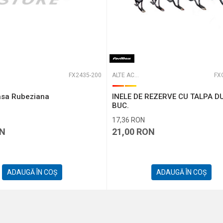
FX2435-200
ALTE ACCESORII
FX
lasa Rubeziana
INELE DE REZERVE CU TALPA DU
BUC.
17,36
RON
N
21,00
RON
ADAUGĂ ÎN COȘ
ADAUGĂ ÎN COȘ