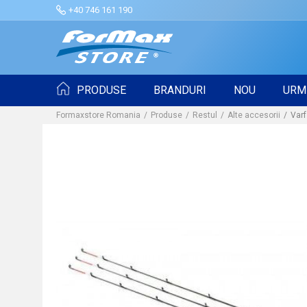
+40 746 161 190
PRODUSE
BRANDURI
NOU
URM
Formaxstore Romania
Produse
Restul
Alte accesorii
Var