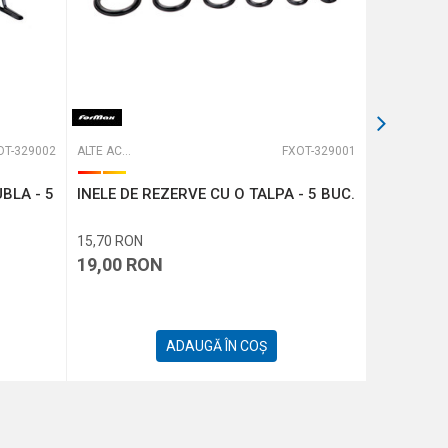
OT-329002
ALTE ACCESORII
FXOT-329001
ALTE ACCESORII
BLA - 5
INELE DE REZERVE CU O TALPA - 5 BUC.
ADAPTOR 
15,70
RON
3,31
RON
19,00
RON
4,00
RO
ADAUGĂ ÎN COȘ