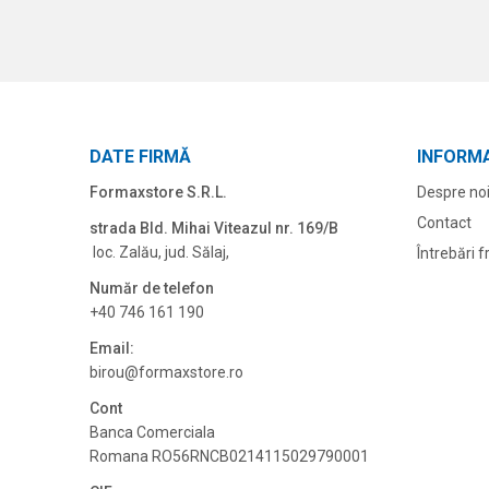
DATE FIRMĂ
INFORMA
Formaxstore S.R.L.
Despre no
Contact
strada Bld. Mihai Viteazul nr. 169/B
loc. Zalău, jud. Sălaj,
Întrebări 
Număr de telefon
+40 746 161 190
Email:
birou@formaxstore.
ro
Cont
Banca Comerciala
Romana RO56RNCB0214115029790001