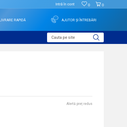
Intră în cont
0
0
LIVRARE RAPIDĂ
AJUTOR ȘI ÎNTREBĂRI
Cauta pe site
Alertă preț redus