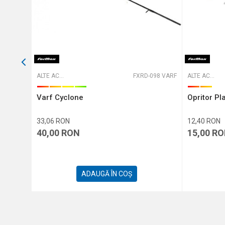
T-316106
ALTE ACCESORII
FXRD-098 VARF
ALTE ACCESORII
M
Varf Cyclone
Opritor P
33,06
RON
12,40
RON
40,00
RON
15,00
RO
ADAUGĂ ÎN COȘ