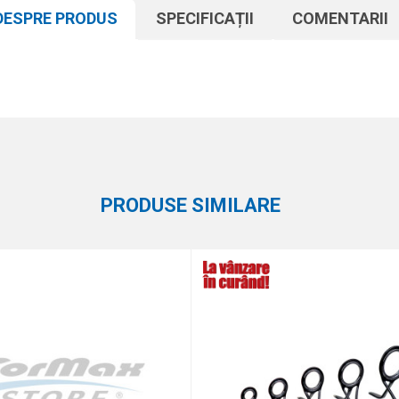
DESPRE PRODUS
SPECIFICAȚII
COMENTARII
Atribut
Email
Alte accesorii
Elegance Feeder Pro
PRODUSE SIMILARE
eaza 4 + 1 :