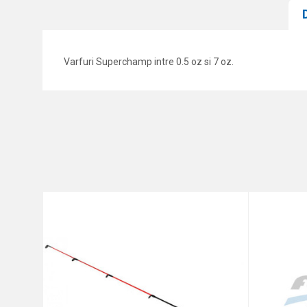
Varfuri Superchamp intre 0.5 oz si 7 oz.
Caracteristici
Nume/Utilizator
Categorie
Marca
Comentariu
Protectie anti-spam - calcul
TRIMITE