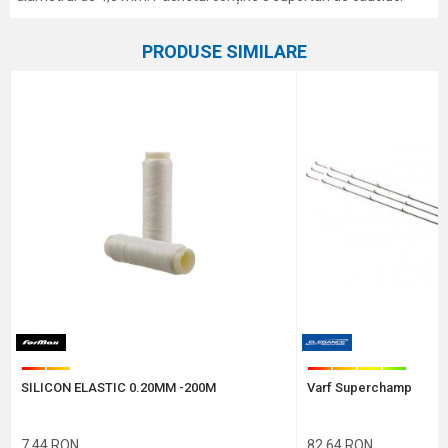
Caracteristici
Atribut
Nume/Utilizator
PRODUSE SIMILARE
Categorie
Alte accesorii
Marca
Formax
Email
Comentariu
Protectie anti-spam - calculeaza 9 - 4 :
SILICON ELASTIC 0.20MM -200M
Varf Superchamp
TRIMITE
7,44
RON
82,64
RON