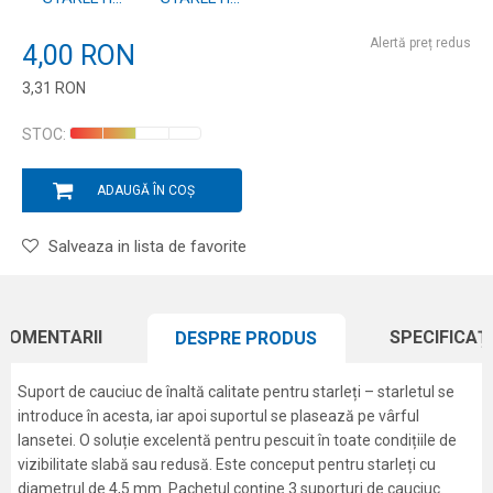
3.0MM - 3 BUC.
4.5MM - 3 BUC.
Alertă preț redus
4,00
RON
3,31
RON
Introduceți cantitatea
STOC:
ADAUGĂ ÎN COȘ
Salveaza in lista de favorite
COMENTARII
SPECIFICAȚI
DESPRE PRODUS
Suport de cauciuc de înaltă calitate pentru starleți – starletul se
introduce în acesta, iar apoi suportul se plasează pe vârful
lansetei. O soluție excelentă pentru pescuit în toate condițiile de
vizibilitate slabă sau redusă. Este conceput pentru starleți cu
diametrul de 4,5 mm. Pachetul conține 3 suporturi de cauciuc.