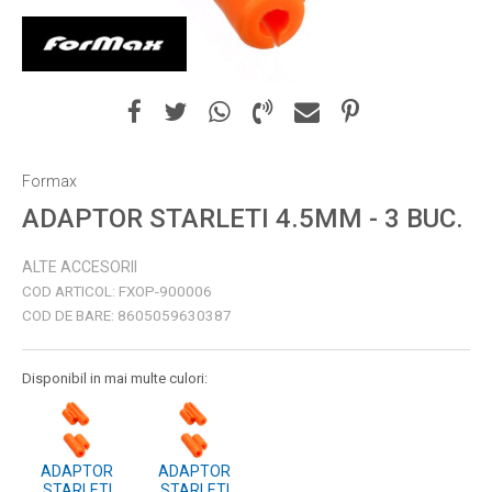
Formax
ADAPTOR STARLETI 4.5MM - 3 BUC.
ALTE ACCESORII
COD ARTICOL:
FXOP-900006
COD DE BARE:
8605059630387
Disponibil in mai multe culori:
ADAPTOR
ADAPTOR
STARLETI
STARLETI