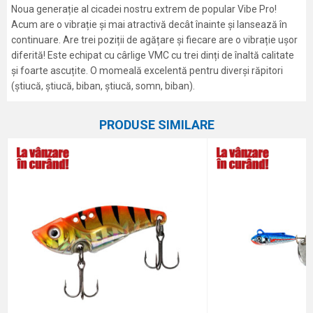
Noua generație al cicadei nostru extrem de popular Vibe Pro!
Acum are o vibrație și mai atractivă decât înainte și lansează în
continuare. Are trei poziții de agățare și fiecare are o vibrație ușor
diferită! Este echipat cu cârlige VMC cu trei dinți de înaltă calitate
și foarte ascuțite. O momeală excelentă pentru diverși răpitori
(știucă, știucă, biban, știucă, somn, biban).
Caracteristici
Atribut
Nume/Utilizator
PRODUSE SIMILARE
Categorie
Cicade
Marca
Formax
Email
Comentariu