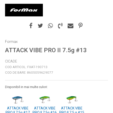
Formax
ATTACK VIBE PRO II 7.5g #13
CICADE
COD ARTICOL:
FXAT-190713
COD DE BARE:
8605059629077
Disponibil in mai multe culori:
ATTACK VIBE
ATTACK VIBE
ATTACK VIBE
PRO II 7.5g #17
PRO II 7.5g #16
PRO II 7.5 g #15