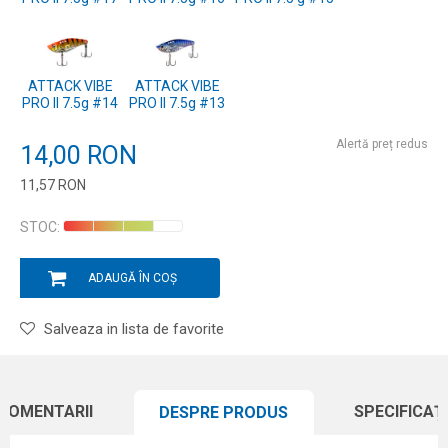
ATTACK VIBE
ATTACK VIBE
PRO II 7.5g #14
PRO II 7.5g #13
Alertă preț redus
14,00
RON
11,57
RON
Introduceți cantitatea
STOC:
ADAUGĂ ÎN COȘ
Salveaza in lista de favorite
COMENTARII
SPECIFICAȚI
DESPRE PRODUS