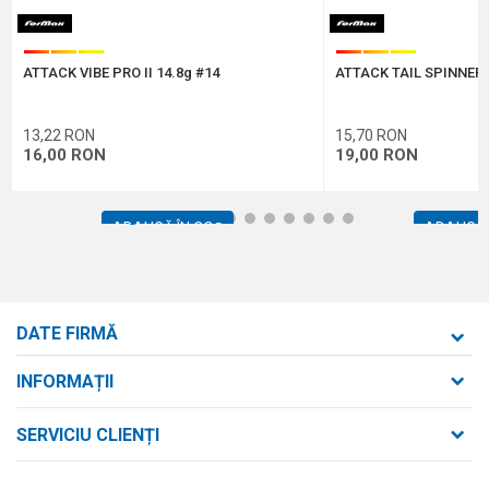
Protectie anti-spam - calculeaza 9 - 4 :
ATTACK VIBE PRO II 14.8g #14
ATTACK TAIL SPINNER 
TRIMITE
13,22
RON
15,70
RON
16,00
RON
19,00
RON
1
2
3
4
5
6
7
8
9
10
11
12
ADAUGĂ ÎN COȘ
ADAUGĂ 
DATE FIRMĂ
Formaxstore S.R.L.
INFORMAȚII
Despre noi
strada Bld. Mihai Viteazul nr. 169/B
SERVICIU CLIENȚI
loc. Zalău, jud. Sălaj,
Contact
Termeni de utilizare și vânzare
Întrebări frecvente