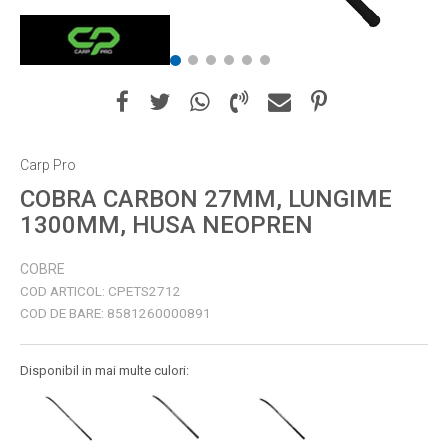
1
2
3
4
5
6
Carp Pro
COBRA CARBON 27MM, LUNGIME
1300MM, HUSA NEOPREN
COBRE
COD ARTICOL:
CPETS2712
COD DE BARE:
8581260000891
Disponibil in mai multe culori: