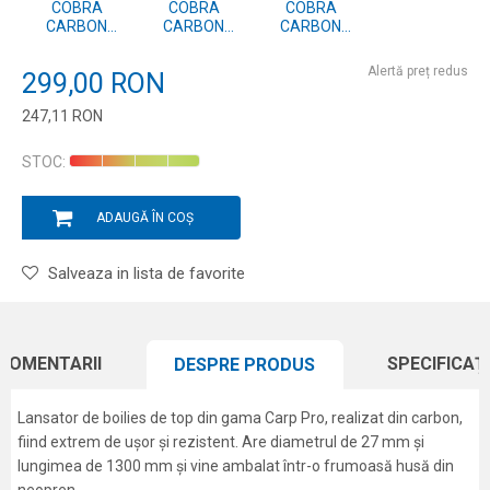
COBRA
COBRA
COBRA
CARBON
CARBON
CARBON
27MM,
27MM,
25MM,
LUNGIME
LUNGIME
LUNGIME
Alertă preț redus
299,00
RON
1300MM, HUSA
900MM, HUSA
900MM, HUSA
NEOPREN
NEOPREN
NEOPREN
247,11
RON
Introduceți cantitatea
STOC:
ADAUGĂ ÎN COȘ
Salveaza in lista de favorite
COMENTARII
SPECIFICAȚI
DESPRE PRODUS
Lansator de boilies de top din gama Carp Pro, realizat din carbon,
fiind extrem de ușor și rezistent. Are diametrul de 27 mm și
lungimea de 1300 mm și vine ambalat într-o frumoasă husă din