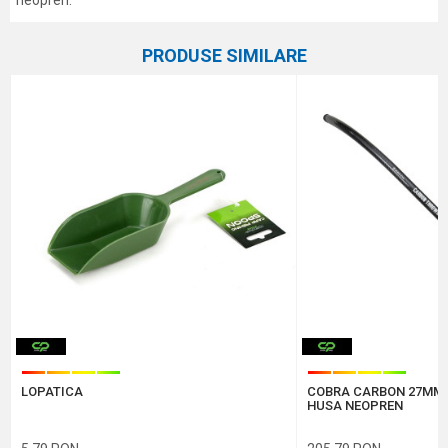
neopren.
Caracteristici
Atribut
Nume/Utilizator
PRODUSE SIMILARE
Categorie
Cobre
Marca
Carp Pro
Email
Comentariu
Protectie anti-spam - calculeaza 6 - 1 :
LOPATICA
COBRA CARBON 27MM,
TRIMITE
HUSA NEOPREN