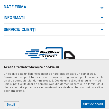
DATE FIRMĂ
Formaxstore S.R.L.
INFORMAȚII
Despre noi
strada Bld. Mihai Viteazul nr. 169/B
SERVICIU CLIENȚI
loc. Zalău, jud. Sălaj,
Contact
Termeni de utilizare și vânzare
Întrebări frecvente
Număr de telefon
Politica de confidențialitate
+40 746 161 190
Cum se achiziționează
Email:
Metode de plată
birou@formaxstore.
ro
Termeni de livrare
Acest site web folosește cookie-uri
Cont
Timpii de livrare cu vehiculul nostru
Banca Comerciala Romana RO56RNCB0214115029790001
Un cookie este un fișier text plasat pe hard disk de către un server web.
Cookie-urile nu pot fi folosite pentru a rula un program sau pentru a transmite
Ne străduim să fim cât mai preciși posibil în descrierile produselor,
un virus computerului dumneavoastră. Cookie-urile vă sunt atribuite în mod
CIF
afișarea imaginilor și prețurile, dar nu putem garanta că toate informațiile
unic și pot fi citite doar de serverul web din domeniul care vi le-a trimis. Unul
sunt complete și fără erori. Toate articolele afișate pe site fac parte din
RO14340592
dintre scopurile principale ale cookie-urilor este de a oferi confort care vă va
oferta noastră și nu înseamnă că sunt disponibile în orice moment. Puteți
economisi timp.
verifica disponibilitatea produselor apelând numărul de asistență al
CUI
magazinului online la tel. +40 732 137 133
RO14340592
©2026
www.formaxstore.ro
, website realizat de
NB SOFT
. Toate
Sunt de acord
Detalii
drepturile rezervate..