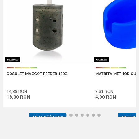
Comentariu
Protectie anti-spam - calculeaza 2 + 3 :
COSULET MAGGOT FEEDER 120G
MATRITA METHOD CU 
TRIMITE
14,88
RON
3,31
RON
18,00
RON
4,00
RON
1
2
3
4
5
6
7
8
9
10
11
12
ADAUGĂ ÎN COȘ
ADAUGĂ 