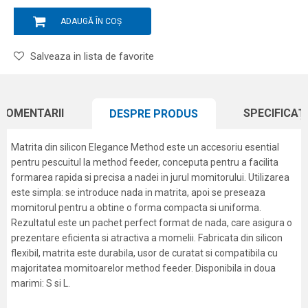
ADAUGĂ ÎN COȘ
Salveaza in lista de favorite
COMENTARII
SPECIFICAȚI
DESPRE PRODUS
Matrita din silicon Elegance Method este un accesoriu esential
pentru pescuitul la method feeder, conceputa pentru a facilita
formarea rapida si precisa a nadei in jurul momitorului. Utilizarea
este simpla: se introduce nada in matrita, apoi se preseaza
momitorul pentru a obtine o forma compacta si uniforma.
Rezultatul este un pachet perfect format de nada, care asigura o
prezentare eficienta si atractiva a momelii. Fabricata din silicon
flexibil, matrita este durabila, usor de curatat si compatibila cu
majoritatea momitoarelor method feeder. Disponibila in doua
marimi: S si L.