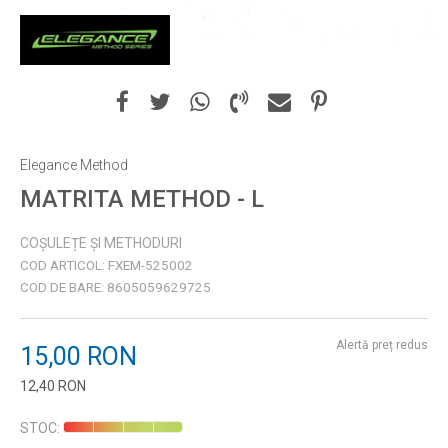
Elegance Method
MATRITA METHOD - L
COȘULEȚE ȘI METHODURI
COD ARTICOL:
FXEM-525002
COD DE BARE:
8605059629725
Alertă preț redus
15,00
RON
12,40
RON
Introduceți cantitatea
STOC: