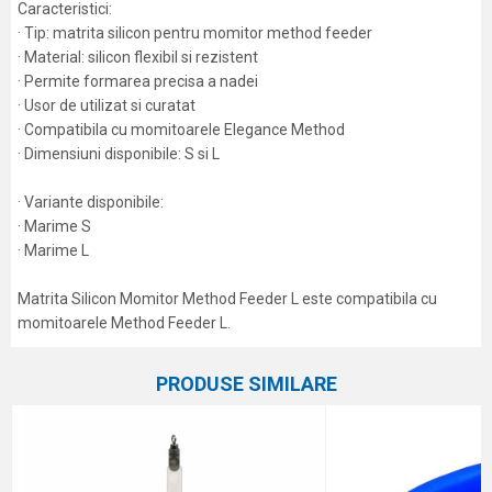
Caracteristici:
· Tip: matrita silicon pentru momitor method feeder
· Material: silicon flexibil si rezistent
· Permite formarea precisa a nadei
· Usor de utilizat si curatat
· Compatibila cu momitoarele Elegance Method
· Dimensiuni disponibile: S si L
· Variante disponibile:
· Marime S
· Marime L
Matrita Silicon Momitor Method Feeder L este compatibila cu
momitoarele Method Feeder L.
Caracteristici
Atribut
Nume/Utilizator
PRODUSE SIMILARE
Categorie
Coșulețe și methoduri
Marca
Elegance Method
Email