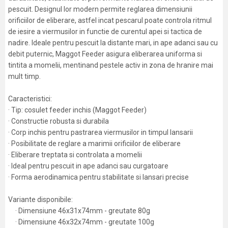
pescuit. Designul lor modern permite reglarea dimensiunii
orificiilor de eliberare, astfel incat pescarul poate controla ritmul
de iesire a viermusilor in functie de curentul apei si tactica de
nadire. Ideale pentru pescuit la distante mari, in ape adanci sau cu
debit puternic, Maggot Feeder asigura eliberarea uniforma si
tintita a momelii, mentinand pestele activ in zona de hranire mai
mult timp.
Caracteristici:
· Tip: cosulet feeder inchis (Maggot Feeder)
· Constructie robusta si durabila
· Corp inchis pentru pastrarea viermusilor in timpul lansarii
· Posibilitate de reglare a marimii orificiilor de eliberare
· Eliberare treptata si controlata a momelii
· Ideal pentru pescuit in ape adanci sau curgatoare
· Forma aerodinamica pentru stabilitate si lansari precise
Variante disponibile:
· Dimensiune 46x31x74mm - greutate 80g
· Dimensiune 46x32x74mm - greutate 100g