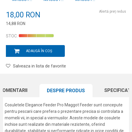
FEEDER 120G
FEEDER 100G
FEEDER 80G
Alertă preț redus
18,00
RON
14,88
RON
Introduceți cantitatea
STOC:
ADAUGĂ ÎN COȘ
Salveaza in lista de favorite
COMENTARII
SPECIFICAȚI
DESPRE PRODUS
Cosuletele Elegance Feeder Pro Maggot Feeder sunt concepute
pentru pescarii care prefera o prezentare precisa si controlata a
momelii vii, in special a viermusilor. Aceste modele de cosulete
inchise sunt realizate din materiale rezistente, oferind
durabilitate, stabilitate si performante ridicate in orice conditii de