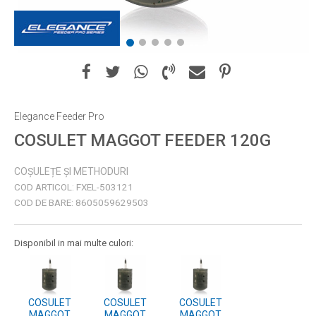
1
2
3
4
5
Elegance Feeder Pro
COSULET MAGGOT FEEDER 120G
COȘULEȚE ȘI METHODURI
COD ARTICOL:
FXEL-503121
COD DE BARE:
8605059629503
Disponibil in mai multe culori:
COSULET
COSULET
COSULET
MAGGOT
MAGGOT
MAGGOT