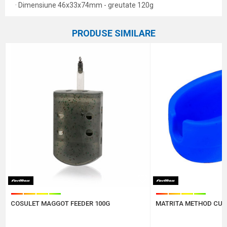
· Dimensiune 46x33x74mm - greutate 120g
Caracteristici
Atribut
Nume/Utilizator
PRODUSE SIMILARE
Categorie
Coșulețe și methoduri
Marca
Elegance Feeder Pro
,
Formax
Email
Comentariu
Protectie anti-spam - calculeaza 6 - 1 :
COSULET MAGGOT FEEDER 100G
MATRITA METHOD CU 
TRIMITE