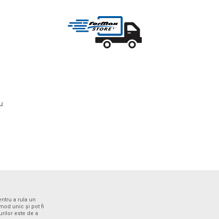
ru
entru a rula un
od unic și pot fi
urilor este de a