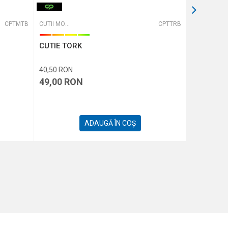
CPTMTB
CUTII MONTURI ȘI ACCESORII
CPTTRB
CUTII MONTURI ȘI ACCESORII
CUTIE TORK
CUTIE MOM
40,50
RON
1,65
RON
49,00
RON
2,00
RO
ADAUGĂ ÎN COȘ