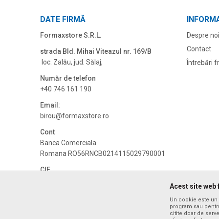
DATE FIRMĂ
INFORMA
Formaxstore S.R.L.
Despre no
Contact
strada Bld. Mihai Viteazul nr. 169/B
loc. Zalău, jud. Sălaj,
Întrebări 
Număr de telefon
+40 746 161 190
Email:
birou@formaxstore.
ro
Cont
Banca Comerciala
Romana RO56RNCB0214115029790001
CIF
RO14340592
Acest site web 
CUI
Un cookie este un f
RO14340592
program sau pentru
citite doar de serv