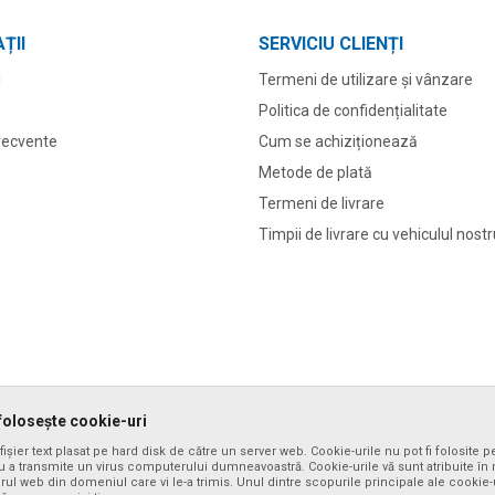
ȚII
SERVICIU CLIENȚI
i
Termeni de utilizare și vânzare
Politica de confidențialitate
frecvente
Cum se achiziționează
Metode de plată
Termeni de livrare
Timpii de livrare cu vehiculul nost
folosește cookie-uri
ișier text plasat pe hard disk de către un server web. Cookie-urile nu pot fi folosite p
 a transmite un virus computerului dumneavoastră. Cookie-urile vă sunt atribuite în m
erul web din domeniul care vi le-a trimis. Unul dintre scopurile principale ale cookie-