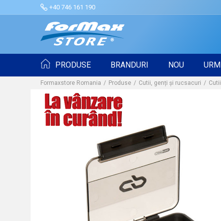
+40 746 161 190
PRODUSE
BRANDURI
NOU
URM
Formaxstore Romania
Produse
Cutii, genți și rucsacuri
Cuti