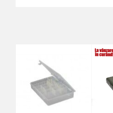
Caracteristici
Nume/Utilizator
Categorie
Marca
Comentariu
Protectie anti-spam - calcule
TRIMITE