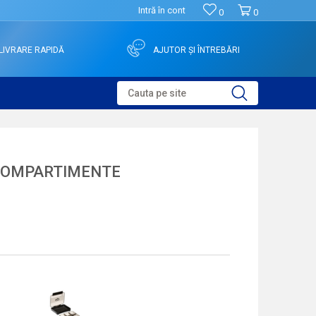
Intră în cont
0
0
LIVRARE RAPIDĂ
AJUTOR ȘI ÎNTREBĂRI
Cauta pe site
 COMPARTIMENTE