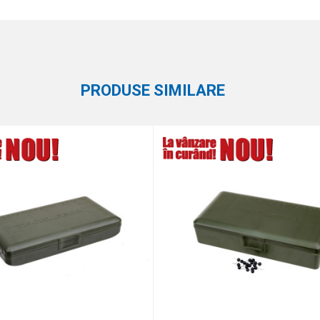
Atribut
Email
Cutii monturi și accesorii
Carp Pro
PRODUSE SIMILARE
aza 9 - 4 :