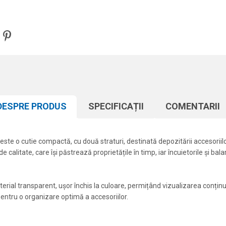
DESPRE PRODUS
SPECIFICAȚII
COMENTARII
 o cutie compactă, cu două straturi, destinată depozitării accesoriilor 
e calitate, care își păstrează proprietățile în timp, iar încuietorile și bal
terial transparent, ușor închis la culoare, permițând vizualizarea conținu
ntru o organizare optimă a accesoriilor.