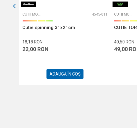
CPHXS08
CUTII MONTURI ȘI ACCESORII
4545-011
CUTII MONTURI ȘI ACCESORII
Cutie spinning 31x21cm
CUTIE TO
18,18
RON
40,50
RON
22,00
RON
49,00
RO
ADAUGĂ ÎN COȘ