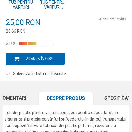
TUB PENTRU
TUB PENTRU
VARFURI
VARFURI
WORLDCHAMP
WOLRDCHAMP
63 CM
53CM
Alertă preț redus
25,00
RON
20,66
RON
Introduceți cantitatea
STOC:
ADAUGĂ ÎN COȘ
Salveaza in lista de favorite
COMENTARII
SPECIFICAȚI
DESPRE PRODUS
Tub din plastic pentru vârfuri, conceput pentru depozitarea în
siguranță și protejarea vârfurilor feederului în timpul transportului
sau depozitării. Este fabricat din plastic puternic, rezistent la