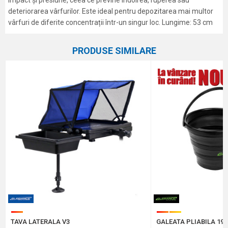
impact și presiune, ceea ce previne îndoirea, ruperea sau
deteriorarea vârfurilor. Este ideal pentru depozitarea mai multor
vârfuri de diferite concentrații într-un singur loc. Lungime: 53 cm
Caracteristici
Atribut
Nume/Utilizator
PRODUSE SIMILARE
Categorie
Diverse accesorii feeder
Marca
Elegance Feeder Pro
Email
Comentariu
Protectie anti-spam - calculeaza 2 + 3 :
TAVA LATERALA V3
GALEATA PLIABILA 19 
TRIMITE