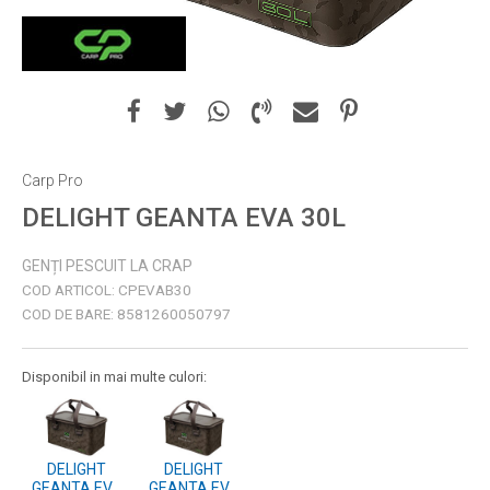
Carp Pro
DELIGHT GEANTA EVA 30L
GENȚI PESCUIT LA CRAP
COD ARTICOL:
CPEVAB30
COD DE BARE:
8581260050797
Disponibil in mai multe culori:
DELIGHT
DELIGHT
GEANTA EVA
GEANTA EVA