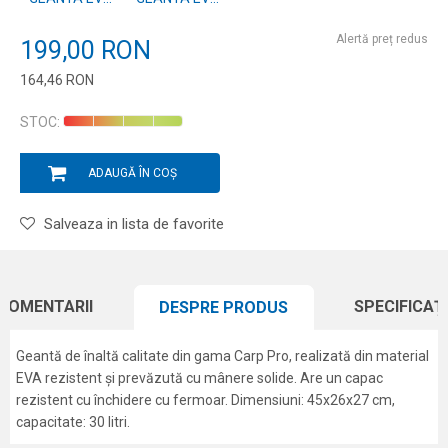
30L
40L
Alertă preț redus
199,00
RON
164,46
RON
Introduceți cantitatea
STOC:
ADAUGĂ ÎN COȘ
Salveaza in lista de favorite
COMENTARII
SPECIFICAȚI
DESPRE PRODUS
Geantă de înaltă calitate din gama Carp Pro, realizată din material
EVA rezistent și prevăzută cu mânere solide. Are un capac
rezistent cu închidere cu fermoar. Dimensiuni: 45x26x27 cm,
capacitate: 30 litri.
Caracteristici
Atribut