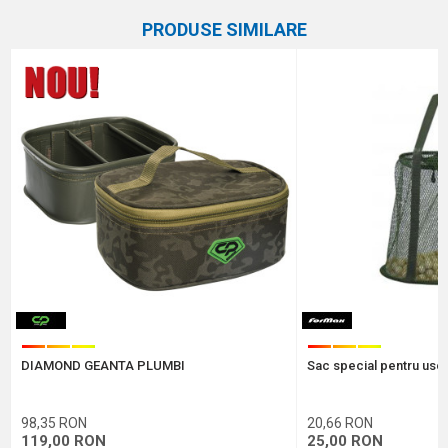
Nume/Utilizator
PRODUSE SIMILARE
Categorie
Genți pescuit la crap
Marca
Carp Pro
Email
Comentariu
Protectie anti-spam - calculeaza 9 - 4 :
DIAMOND GEANTA PLUMBI
Sac special pentru usca
TRIMITE
98,35
RON
20,66
RON
119,00
RON
25,00
RON