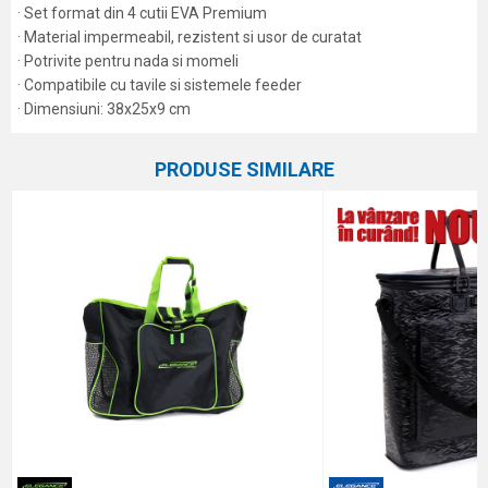
· Set format din 4 cutii EVA Premium
· Material impermeabil, rezistent si usor de curatat
· Potrivite pentru nada si momeli
· Compatibile cu tavile si sistemele feeder
· Dimensiuni: 38x25x9 cm
Caracteristici
Atribut
Nume/Utilizator
PRODUSE SIMILARE
Categorie
Genți universale
Marca
Elegance Feeder Pro
Email
Comentariu
Protectie anti-spam - calculeaza 9 - 4 :