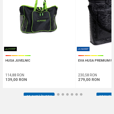
Comentariu
Protectie anti-spam - calculeaza 6 - 1 :
HUSA JUVELNIC
EVA HUSA PREMIUM P
TRIMITE
114,88
RON
230,58
RON
139,00
RON
279,00
RON
1
2
3
4
5
6
7
8
9
10
11
12
ADAUGĂ ÎN COȘ
ADAUGĂ 