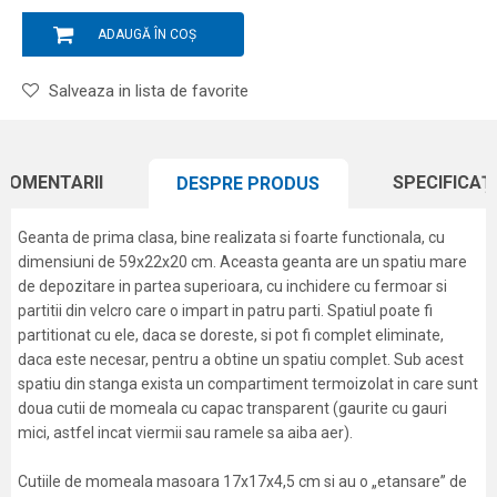
ADAUGĂ ÎN COȘ
Salveaza in lista de favorite
COMENTARII
SPECIFICAȚI
DESPRE PRODUS
Geanta de prima clasa, bine realizata si foarte functionala, cu
dimensiuni de 59x22x20 cm. Aceasta geanta are un spatiu mare
de depozitare in partea superioara, cu inchidere cu fermoar si
partitii din velcro care o impart in patru parti. Spatiul poate fi
partitionat cu ele, daca se doreste, si pot fi complet eliminate,
daca este necesar, pentru a obtine un spatiu complet. Sub acest
spatiu din stanga exista un compartiment termoizolat in care sunt
doua cutii de momeala cu capac transparent (gaurite cu gauri
mici, astfel incat viermii sau ramele sa aiba aer).
Cutiile de momeala masoara 17x17x4,5 cm si au o „etansare” de