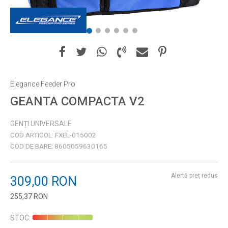
1
2
3
4
5
6
Elegance Feeder Pro
GEANTA COMPACTA V2
GENȚI UNIVERSALE
COD ARTICOL:
FXEL-015002
COD DE BARE:
8605059630165
Alertă preț redus
309,00
RON
255,37
RON
Introduceți cantitatea
STOC: