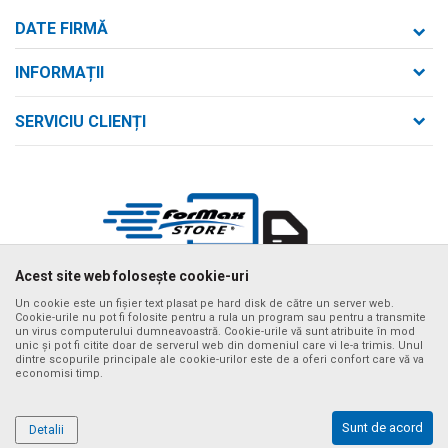
DATE FIRMĂ
Formaxstore S.R.L.
INFORMAȚII
Despre noi
strada Bld. Mihai Viteazul nr. 169/B
SERVICIU CLIENȚI
loc. Zalău, jud. Sălaj,
Contact
Termeni de utilizare și vânzare
Întrebări frecvente
Număr de telefon
Politica de confidențialitate
+40 746 161 190
Cum se achiziționează
Email:
Metode de plată
birou@formaxstore.
ro
Termeni de livrare
Acest site web folosește cookie-uri
Cont
Timpii de livrare cu vehiculul nostru
Banca Comerciala Romana RO56RNCB0214115029790001
Un cookie este un fișier text plasat pe hard disk de către un server web.
Cookie-urile nu pot fi folosite pentru a rula un program sau pentru a transmite
Ne străduim să fim cât mai preciși posibil în descrierile produselor,
un virus computerului dumneavoastră. Cookie-urile vă sunt atribuite în mod
CIF
afișarea imaginilor și prețurile, dar nu putem garanta că toate informațiile
unic și pot fi citite doar de serverul web din domeniul care vi le-a trimis. Unul
sunt complete și fără erori. Toate articolele afișate pe site fac parte din
RO14340592
dintre scopurile principale ale cookie-urilor este de a oferi confort care vă va
oferta noastră și nu înseamnă că sunt disponibile în orice moment. Puteți
economisi timp.
verifica disponibilitatea produselor apelând numărul de asistență al
CUI
magazinului online la tel. +40 732 137 133
RO14340592
©2026
www.formaxstore.ro
, website realizat de
NB SOFT
. Toate
Sunt de acord
Detalii
drepturile rezervate..