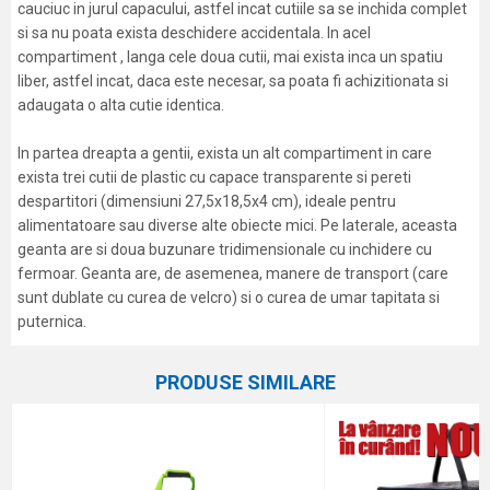
cauciuc in jurul capacului, astfel incat cutiile sa se inchida complet
si sa nu poata exista deschidere accidentala. In acel
compartiment , langa cele doua cutii, mai exista inca un spatiu
liber, astfel incat, daca este necesar, sa poata fi achizitionata si
adaugata o alta cutie identica.
In partea dreapta a gentii, exista un alt compartiment in care
exista trei cutii de plastic cu capace transparente si pereti
despartitori (dimensiuni 27,5x18,5x4 cm), ideale pentru
alimentatoare sau diverse alte obiecte mici. Pe laterale, aceasta
geanta are si doua buzunare tridimensionale cu inchidere cu
fermoar. Geanta are, de asemenea, manere de transport (care
sunt dublate cu curea de velcro) si o curea de umar tapitata si
puternica.
Caracteristici
Atribut
Nume/Utilizator
PRODUSE SIMILARE
Categorie
Genți universale
Marca
Elegance Feeder Pro
Email