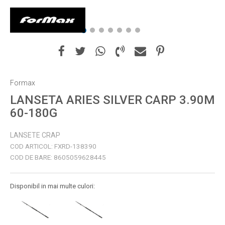
1
2
3
4
5
6
7
Formax
LANSETA ARIES SILVER CARP 3.90M
60-180G
LANSETE CRAP
COD ARTICOL:
FXRD-138390
COD DE BARE:
8605059628445
Disponibil in mai multe culori: