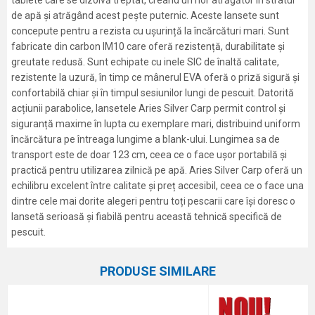
tablete care se dizolvă treptat, creând un nor atrăgător în stratul
de apă și atrăgând acest pește puternic. Aceste lansete sunt
concepute pentru a rezista cu ușurință la încărcături mari. Sunt
fabricate din carbon IM10 care oferă rezistență, durabilitate și
greutate redusă. Sunt echipate cu inele SIC de înaltă calitate,
rezistente la uzură, în timp ce mânerul EVA oferă o priză sigură și
confortabilă chiar și în timpul sesiunilor lungi de pescuit. Datorită
acțiunii parabolice, lansetele Aries Silver Carp permit control și
siguranță maxime în lupta cu exemplare mari, distribuind uniform
încărcătura pe întreaga lungime a blank-ului. Lungimea sa de
transport este de doar 123 cm, ceea ce o face ușor portabilă și
practică pentru utilizarea zilnică pe apă. Aries Silver Carp oferă un
echilibru excelent între calitate și preț accesibil, ceea ce o face una
dintre cele mai dorite alegeri pentru toți pescarii care își doresc o
lansetă serioasă și fiabilă pentru această tehnică specifică de
pescuit.
Caracteristici
Atribut
Nume/Utilizator
PRODUSE SIMILARE
Categorie
Lansete crap
Marca
Formax
Email