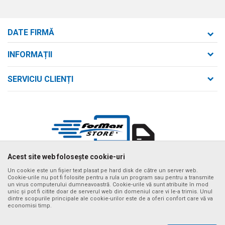
DATE FIRMĂ
Formaxstore S.R.L.
INFORMAȚII
Despre noi
strada Bld. Mihai Viteazul nr. 169/B
SERVICIU CLIENȚI
loc. Zalău, jud. Sălaj,
Contact
Termeni de utilizare și vânzare
Întrebări frecvente
Număr de telefon
Politica de confidențialitate
+40 746 161 190
Cum se achiziționează
Email:
Metode de plată
birou@formaxstore.
ro
Termeni de livrare
Acest site web folosește cookie-uri
Cont
Timpii de livrare cu vehiculul nostru
Banca Comerciala Romana RO56RNCB0214115029790001
Un cookie este un fișier text plasat pe hard disk de către un server web.
Cookie-urile nu pot fi folosite pentru a rula un program sau pentru a transmite
Ne străduim să fim cât mai preciși posibil în descrierile produselor,
un virus computerului dumneavoastră. Cookie-urile vă sunt atribuite în mod
CIF
afișarea imaginilor și prețurile, dar nu putem garanta că toate informațiile
unic și pot fi citite doar de serverul web din domeniul care vi le-a trimis. Unul
sunt complete și fără erori. Toate articolele afișate pe site fac parte din
RO14340592
dintre scopurile principale ale cookie-urilor este de a oferi confort care vă va
oferta noastră și nu înseamnă că sunt disponibile în orice moment. Puteți
economisi timp.
verifica disponibilitatea produselor apelând numărul de asistență al
CUI
magazinului online la tel. +40 732 137 133