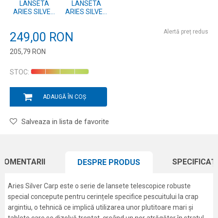
LANSETA
LANSETA
ARIES SILVER
ARIES SILVER
CARP 3.90M
CARP 3.60M
60-180G
60-180G
Alertă preț redus
249,00
RON
205,79
RON
Introduceți cantitatea
STOC:
ADAUGĂ ÎN COȘ
Salveaza in lista de favorite
COMENTARII
SPECIFICAȚI
DESPRE PRODUS
Aries Silver Carp este o serie de lansete telescopice robuste
special concepute pentru cerințele specifice pescuitului la crap
argintiu, o tehnică ce implică utilizarea unor plutitoare mari și