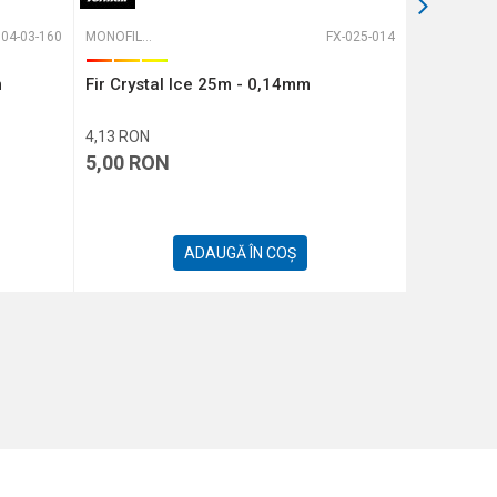
04-03-160
MONOFILAMENT
FX-025-014
MONOFILAMENT
m
Fir Crystal Ice 25m - 0,14mm
Fir Carp 
4,13
RON
15,70
RON
5,00
RON
19,00
R
ADAUGĂ ÎN COȘ