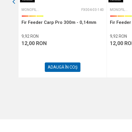
29-14-400
MONOFILAMENT
FX004-03-140
MONOFILAMENT
40mm
Fir Feeder Carp Pro 300m - 0,14mm
Fir Feede
9,92
RON
9,92
RON
12,00
RON
12,00
RO
ADAUGĂ ÎN COȘ