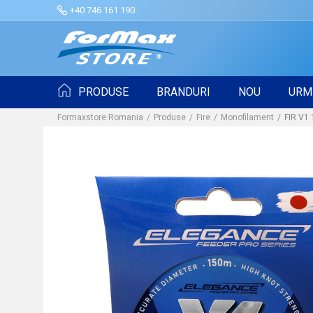
+40 746 161 190
PRODUSE
BRANDURI
NOU
URM
Formaxstore Romania
Produse
Fire
Monofilament
FIR V1