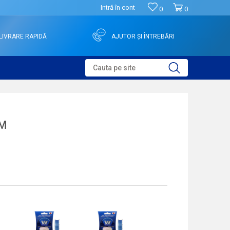
Intră în cont
0
0
LIVRARE RAPIDĂ
AJUTOR ȘI ÎNTREBĂRI
Cauta pe site
MM