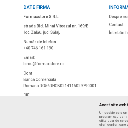
DATE FIRMĂ
INFORMA
Formaxstore S.R.L.
Despre no
Contact
strada Bld. Mihai Viteazul nr. 169/B
loc. Zalău, jud. Sălaj,
Întrebări 
Număr de telefon
+40 746 161 190
Email:
birou@formaxstore.
ro
Cont
Banca Comerciala
Romana RO56RNCB0214115029790001
CIF
RO14340592
Acest site web 
CUI
Un cookie este un f
RO14340592
program sau pentru
citite doar de serv
oferi confort care