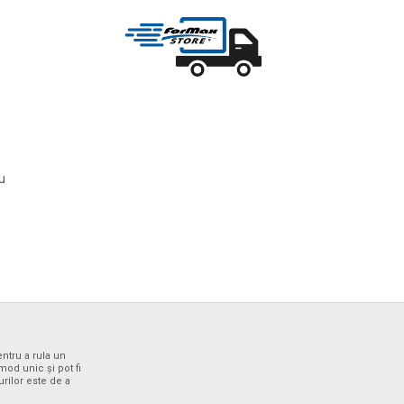
ru
entru a rula un
od unic și pot fi
urilor este de a