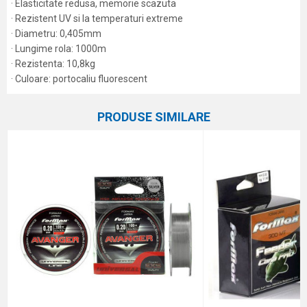
· Elasticitate redusa, memorie scazuta
· Rezistent UV si la temperaturi extreme
· Diametru: 0,405mm
· Lungime rola: 1000m
· Rezistenta: 10,8kg
· Culoare: portocaliu fluorescent
Caracteristici
Atribut
Nume/Utilizator
PRODUSE SIMILARE
Categorie
Monofilament
Marca
Carp Pro
Email
Comentariu
Protectie anti-spam - calculeaza 4 + 1 :