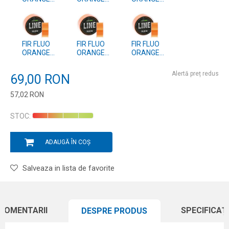
1000m
1000m
1000m
0,261mm
0,405mm
0,37mm
FIR FLUO
FIR FLUO
FIR FLUO
ORANGE
ORANGE
ORANGE
1000m
1000m
1000m
0,331mm
0,309mm
0,286mm
Alertă preț redus
69,00
RON
57,02
RON
Introduceți cantitatea
STOC:
ADAUGĂ ÎN COȘ
Salveaza in lista de favorite
COMENTARII
SPECIFICAȚI
DESPRE PRODUS