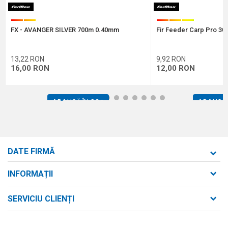
FX - AVANGER SILVER 700m 0.40mm
Fir Feeder Carp Pro 30
TRIMITE
13,22
RON
9,92
RON
16,00
RON
12,00
RON
1
2
3
4
5
6
7
8
9
10
11
12
ADAUGĂ ÎN COȘ
ADAUGĂ 
DATE FIRMĂ
Formaxstore S.R.L.
INFORMAȚII
Despre noi
strada Bld. Mihai Viteazul nr. 169/B
SERVICIU CLIENȚI
loc. Zalău, jud. Sălaj,
Contact
Termeni de utilizare și vânzare
Întrebări frecvente
Număr de telefon