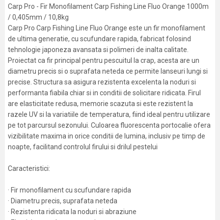
Carp Pro - Fir Monofilament Carp Fishing Line Fluo Orange 1000m
/ 0,405mm / 10,8kg
Carp Pro Carp Fishing Line Fluo Orange este un fir monofilament
de ultima generatie, cu scufundare rapida, fabricat folosind
tehnologie japoneza avansata si polimeri de inalta calitate.
Proiectat ca fir principal pentru pescuitul la crap, acesta are un
diametru precis si o suprafata neteda ce permite lanseuri lungi si
precise. Structura sa asigura rezistenta excelenta la noduri si
performanta fiabila chiar si in conditii de solicitare ridicata. Firul
are elasticitate redusa, memorie scazuta si este rezistent la
razele UV si la variatiile de temperatura, fiind ideal pentru utilizare
pe tot parcursul sezonului. Culoarea fluorescenta portocalie ofera
vizibilitate maxima in orice conditii de lumina, inclusiv pe timp de
noapte, facilitand controlul firului si drilul pestelui
Caracteristici:
· Fir monofilament cu scufundare rapida
· Diametru precis, suprafata neteda
· Rezistenta ridicata la noduri si abraziune