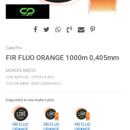
Carp Pro
FIR FLUO ORANGE 1000m 0,405mm
MONOFILAMENT
COD ARTICOL:
CP5410-405
COD DE BARE:
8581260004431
Disponibil in mai multe culori:
FIR FLUO
FIR FLUO
FIR FLUO
ORANGE
ORANGE
ORANGE