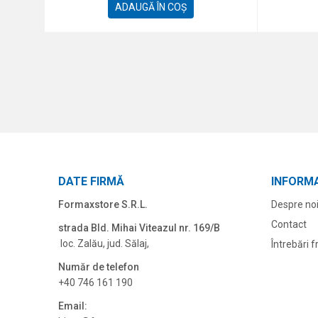
ADAUGĂ ÎN COȘ
DATE FIRMĂ
INFORMA
Formaxstore S.R.L.
Despre no
Contact
strada Bld. Mihai Viteazul nr. 169/B
loc. Zalău, jud. Sălaj,
Întrebări 
Număr de telefon
+40 746 161 190
Email: