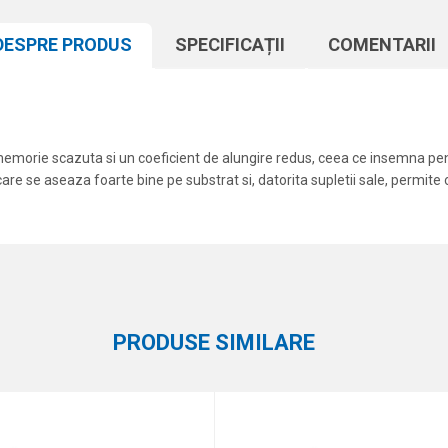
DESPRE PRODUS
SPECIFICAȚII
COMENTARII
 memorie scazuta si un coeficient de alungire redus, ceea ce insemna p
care se aseaza foarte bine pe substrat si, datorita supletii sale, permite 
Atribut
Email
Monofilament
Formax
PRODUSE SIMILARE