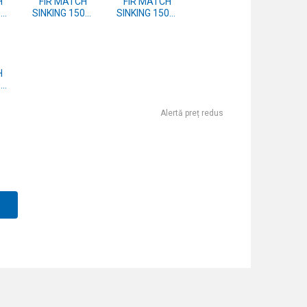
H
FIR MATCH
FIR MATCH
0m
SINKING 150m
SINKING 150m
0.20mm
0.185mm
H
0m
Alertă preț redus