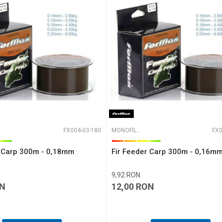
aza 6 - 1 :
FX004-03-180
MONOFILAMENT
FX0
r Carp 300m - 0,18mm
Fir Feeder Carp 300m - 0,16m
9,92
RON
N
12,00
RON