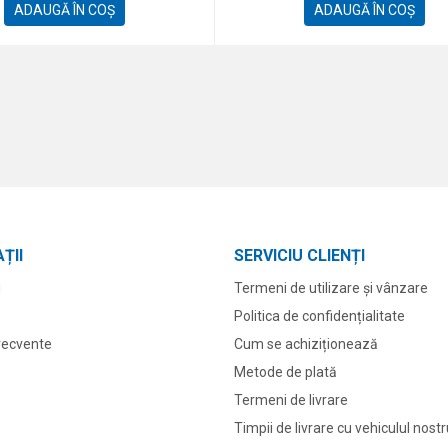
ADAUGĂ ÎN COȘ
ADAUGĂ ÎN COȘ
ȚII
SERVICIU CLIENȚI
i
Termeni de utilizare și vânzare
Politica de confidențialitate
frecvente
Cum se achiziționează
Metode de plată
Termeni de livrare
Timpii de livrare cu vehiculul nost