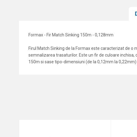
Formax - Fir Match Sinking 150m - 0,128mm
Firul Match Sinking de la Formax este caracterizat de o
semnalizarea trasaturilor. Este un fir de culoare inchisa, 
150m si sase tipo-dimensiuni (de la 0,12mm la 0,22mm)
Caracteristici
Nume/Utilizator
Categorie
Marca
Comentariu