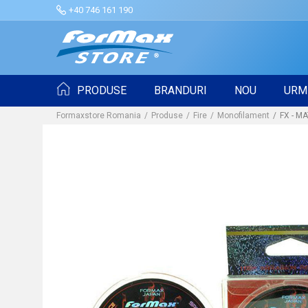
+40 746 161 190
PRODUSE
BRANDURI
NOU
URM
Formaxstore Romania
Produse
Fire
Monofilament
FX - M