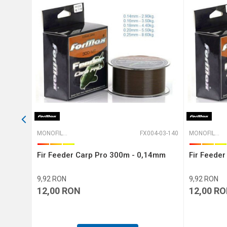
Protectie anti-spam - calcule
TRIMITE
29-14-400
MONOFILAMENT
FX004-03-140
MONOFILAMENT
40mm
Fir Feeder Carp Pro 300m - 0,14mm
Fir Feede
9,92
RON
9,92
RON
12,00
RON
12,00
RO