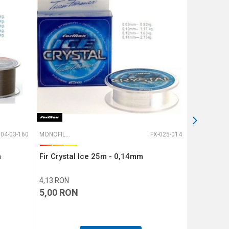
04-03-160
MONOFILAMENT
FX-025-014
MONOFILAMENT
m
Fir Crystal Ice 25m - 0,14mm
Fir Carp 
4,13
RON
15,70
RON
5,00
RON
19,00
R