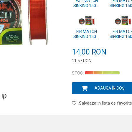
FX - MATCH
FIR MATC
SINKING 150m
SINKING 15
0.128mm
0.22mm
FIR MATCH
FIR MATC
SINKING 150m
SINKING 15
0.165mm
0.148mm
14,00
RON
11,57
RON
Introduceți cantitatea
STOC:
ADAUGĂ ÎN COȘ
Salveaza in lista de favorite