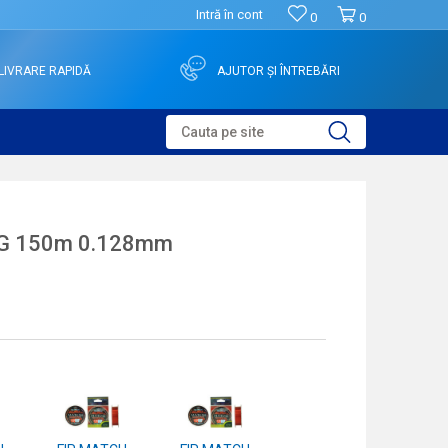
Intră în cont
0
0
LIVRARE RAPIDĂ
AJUTOR ȘI ÎNTREBĂRI
Cauta pe site
NG 150m 0.128mm