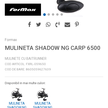
1
2
3
4
5
Formax
MULINETA SHADOW NG CARP 6500
MULINETE CU BAITRUNNER
COD ARTICOL:
FXRL-059650
COD DE BARE:
8605059627639
Disponibil in mai multe culori:
MULINETA
MULINETA
SHADOW NG
SHADOW NG