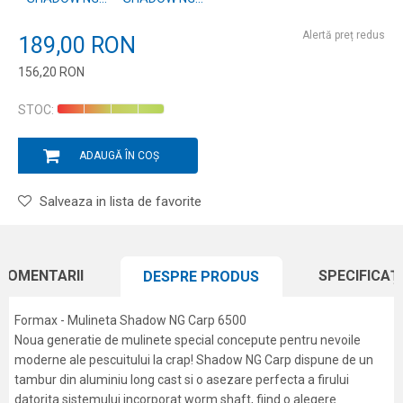
CARP 8000
CARP 6500
Alertă preț redus
189,00
RON
156,20
RON
Introduceți cantitatea
STOC:
ADAUGĂ ÎN COȘ
Salveaza in lista de favorite
COMENTARII
SPECIFICAȚI
DESPRE PRODUS
Formax - Mulineta Shadow NG Carp 6500
Noua generatie de mulinete special concepute pentru nevoile
moderne ale pescuitului la crap! Shadow NG Carp dispune de un
tambur din aluminiu long cast si o asezare perfecta a firului
datorita sistemului incorporat worm shaft, fiind o alegere