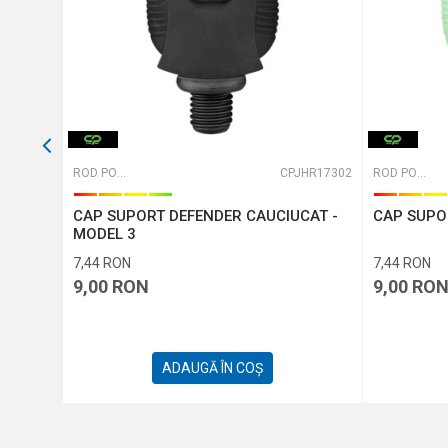
TRIMITE
JBS06359
ROD PODURI, BUZZBARI ȘI BANCKSTI
CPJHR17302
ROD PODURI, BUZZBARI ȘI BANCKSTI
CAP SUPORT DEFENDER CAUCIUCAT -
CAP SUPO
k Tok
MODEL 3
7,44
RON
7,44
RON
9,00
RON
9,00
RO
ADAUGĂ ÎN COȘ