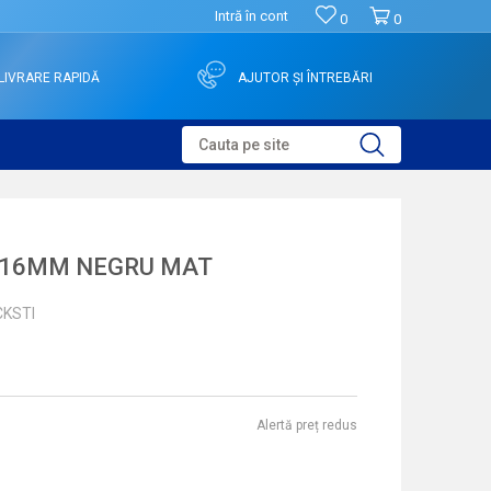
Intră în cont
0
0
LIVRARE RAPIDĂ
AJUTOR ȘI ÎNTREBĂRI
Cauta pe site
 16MM NEGRU MAT
CKSTI
Alertă preț redus