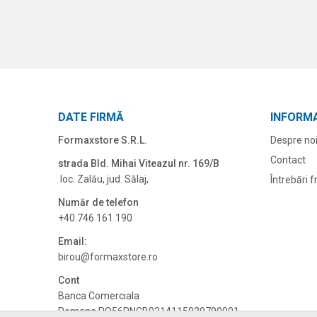
DATE FIRMĂ
INFORMA
Formaxstore S.R.L.
Despre no
Contact
strada Bld. Mihai Viteazul nr. 169/B
loc. Zalău, jud. Sălaj,
Întrebări 
Număr de telefon
+40 746 161 190
Email:
birou@formaxstore.
ro
Cont
Banca Comerciala
Romana RO56RNCB0214115029790001