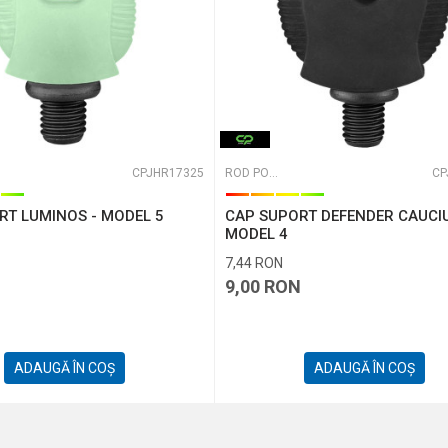
CPJHR17325
ROD PODURI, BUZZBARI ȘI BANCKSTI
CP
RT LUMINOS - MODEL 5
CAP SUPORT DEFENDER CAUCIU
MODEL 4
7,44
RON
N
9,00
RON
ADAUGĂ ÎN COȘ
ADAUGĂ ÎN COȘ