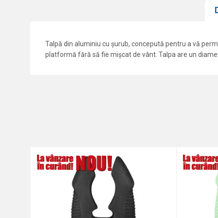
Talpă din aluminiu cu șurub, concepută pentru a vă permi
platformă fără să fie mișcat de vânt. Talpa are un diam
Caracteristici
Nume/Utilizator
Categorie
Marca
Comentariu
Protectie anti-spam - calcul