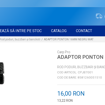
EAZĂ SĂ INTRE PE STOC
CATALOG
CONTACT
Rod poduri, buzzbari și bancksti
ADAPTOR PONTON 16MM NEGRU MAT
Carp Pro
ADAPTOR PONTON
ROD PODURI, BUZZBARI ȘI BAN
COD ARTICOL:
CPJB7001
COD DE BARE:
8581260051510
16,00
RON
13,22
RON
Introduceți cantitatea