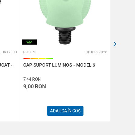
JHR17303
ROD PODURI, BUZZBARI ȘI BANCKSTI
CPJHR17326
ROD PODURI, BUZZBARI ȘI BANCKSTI
CAT -
CAP SUPORT LUMINOS - MODEL 6
BUZZ BAR
POSTURI
7,44
RON
32,23
RON
9,00
RON
39,00
R
ADAUGĂ ÎN COȘ