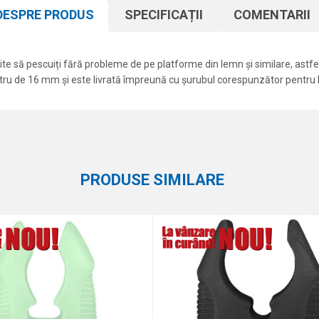
DESPRE PRODUS
SPECIFICAȚII
COMENTARII
te să pescuiți fără probleme de pe platforme din lemn și similare, astfe
etru de 16 mm și este livrată împreună cu șurubul corespunzător pentru
Atribut
Email
Rod poduri, buzzbari și bancksti
Carp Pro
PRODUSE SIMILARE
eaza 2 + 3 :