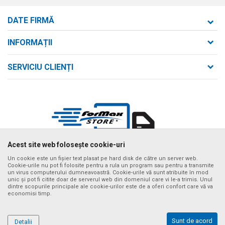
DATE FIRMĂ
Formaxstore S.R.L.
INFORMAȚII
Despre noi
strada Bld. Mihai Viteazul nr. 169/B
SERVICIU CLIENȚI
loc. Zalău, jud. Sălaj,
Contact
Termeni de utilizare și vânzare
Întrebări frecvente
Număr de telefon
Politica de confidențialitate
+40 746 161 190
Cum se achiziționează
Email:
Metode de plată
birou@formaxstore.
ro
Termeni de livrare
Acest site web folosește cookie-uri
Cont
Timpii de livrare cu vehiculul nostru
Banca Comerciala Romana RO56RNCB0214115029790001
Un cookie este un fișier text plasat pe hard disk de către un server web.
Cookie-urile nu pot fi folosite pentru a rula un program sau pentru a transmite
Ne străduim să fim cât mai preciși posibil în descrierile produselor,
un virus computerului dumneavoastră. Cookie-urile vă sunt atribuite în mod
CIF
afișarea imaginilor și prețurile, dar nu putem garanta că toate informațiile
unic și pot fi citite doar de serverul web din domeniul care vi le-a trimis. Unul
sunt complete și fără erori. Toate articolele afișate pe site fac parte din
RO14340592
dintre scopurile principale ale cookie-urilor este de a oferi confort care vă va
oferta noastră și nu înseamnă că sunt disponibile în orice moment. Puteți
economisi timp.
verifica disponibilitatea produselor apelând numărul de asistență al
CUI
magazinului online la tel. +40 732 137 133
RO14340592
©2026
www.formaxstore.ro
, website realizat de
NB SOFT
. Toate
Sunt de acord
Detalii
drepturile rezervate..