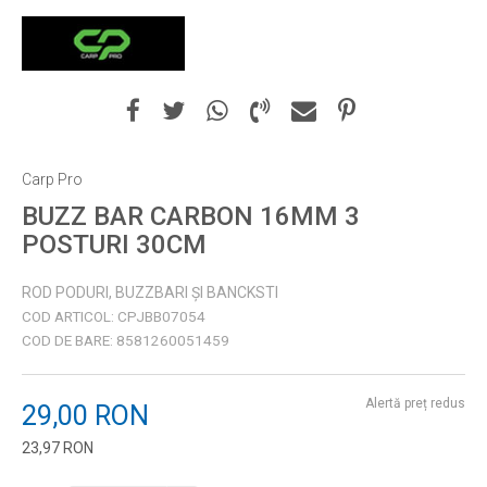
Carp Pro
BUZZ BAR CARBON 16MM 3
POSTURI 30CM
ROD PODURI, BUZZBARI ȘI BANCKSTI
COD ARTICOL:
CPJBB07054
COD DE BARE:
8581260051459
Alertă preț redus
29,00
RON
23,97
RON
Introduceți cantitatea