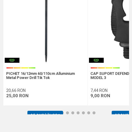
Comentariu
Protectie anti-spam - calculeaza 6 - 1 :
PICHET 16/12mm 60/110cm Alluminium
CAP SUPORT DEFENDE
TRIMITE
Metal Power Drill Tik Tok
MODEL 3
20,66
RON
7,44
RON
25,00
RON
9,00
RON
1
2
3
4
5
6
7
8
9
10
11
12
ADAUGĂ ÎN COȘ
ADAUGĂ 