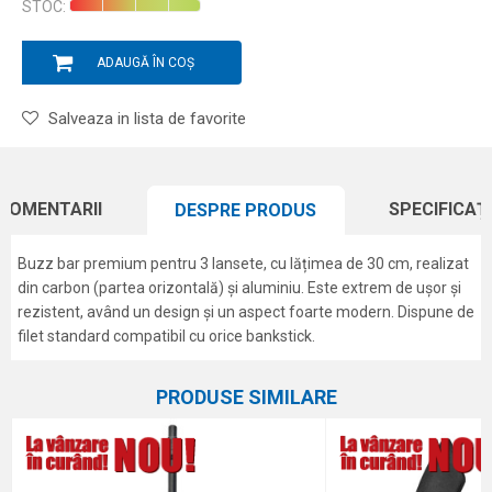
STOC:
ADAUGĂ ÎN COȘ
Salveaza in lista de favorite
COMENTARII
SPECIFICAȚI
DESPRE PRODUS
Buzz bar premium pentru 3 lansete, cu lățimea de 30 cm, realizat
din carbon (partea orizontală) și aluminiu. Este extrem de ușor și
rezistent, având un design și un aspect foarte modern. Dispune de
filet standard compatibil cu orice bankstick.
Caracteristici
Atribut
Nume/Utilizator
PRODUSE SIMILARE
Categorie
Rod poduri, buzzbari și bancksti
Marca
Carp Pro
Email