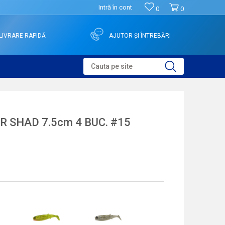
Intră în cont
0
0
LIVRARE RAPIDĂ
AJUTOR ȘI ÎNTREBĂRI
Cauta pe site
 SHAD 7.5cm 4 BUC. #15