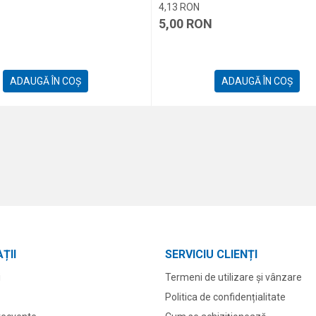
4,13
RON
N
5,00
RON
ADAUGĂ ÎN COȘ
ADAUGĂ ÎN COȘ
ȚII
SERVICIU CLIENȚI
i
Termeni de utilizare și vânzare
Politica de confidențialitate