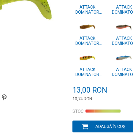
ATTACK
ATTACK
DOMINATOR
DOMINAT
SHAD 7.5cm 4
SHAD 7.5cm
BUC. #37
BUC. #19
ATTACK
ATTACK
DOMINATOR
DOMINAT
SHAD 7.5cm 4
SHAD 7.5cm
BUC. #08
BUC. #06
ATTACK
ATTACK
DOMINATOR
DOMINAT
SHAD 7.5cm 4
SHAD 7.5cm
BUC. #41
BUC. #40
13,00
RON
10,74
RON
Introduceți cantitatea
STOC:
ADAUGĂ ÎN COȘ