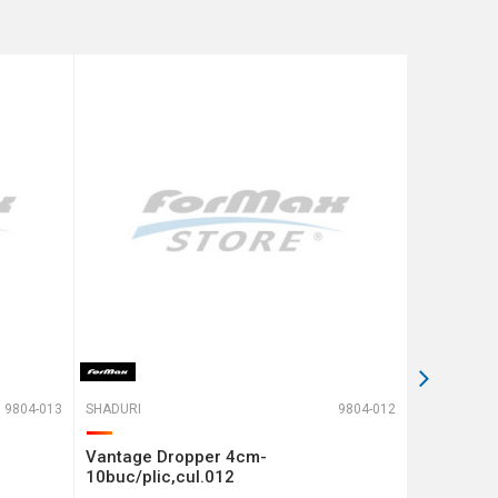
9804-013
SHADURI
9804-012
SHADURI
Vantage Dropper 4cm-
SPEEDY S
10buc/plic,cul.012
301221)