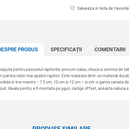
Salveaza in lista de favorite
DESPRE PRODUS
SPECIFICAȚII
COMENTARII
uta pentru pescuitul rapitorilor precum salau, stiuca si somnul de talie
 partea celor mai apatici rapitori. Este realizata dintr-un material durabil
ponibila in trei marimi – 7.5 cm, 10 cm si 12 cm – si intr-o gama variata
cuit. Ideala pentru a fi montata pe jiguri, carlige offset, aceasta naluca
Atribut
Email
Shaduri
Formax
PRODUSE SIMILARE