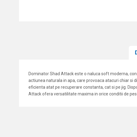
Dominator Shad Attack este o naluca soft moderna, concep
actiunea naturala in apa, care provoaca atacuri chiar si din
eficienta atat pe recuperare constanta, cat si pe jig. Dis
Attack ofera versatilitate maxima in orice conditii de pes
Caracteristici
Nume/Utilizator
Categorie
Marca
Comentariu