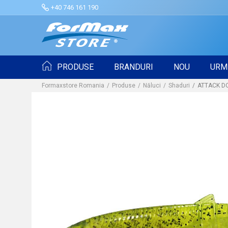
+40 746 161 190
PRODUSE
BRANDURI
NOU
URM
Formaxstore Romania
Produse
Năluci
Shaduri
ATTACK DO