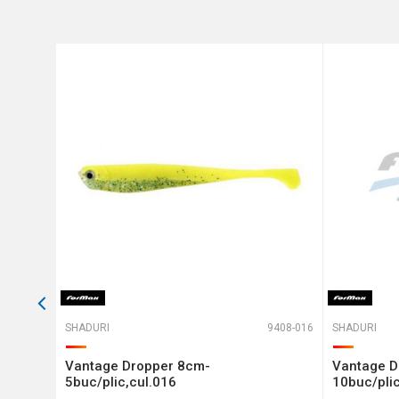
Protectie anti-spam - calcul
TRIMITE
T-351111
SHADURI
9408-016
SHADURI
 BUC.
Vantage Dropper 8cm-
Vantage D
5buc/plic,cul.016
10buc/plic