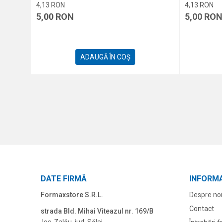
4,13
RON
4,13
RON
5,00
RON
5,00
RO
ADAUGĂ ÎN COȘ
DATE FIRMĂ
INFORMA
Formaxstore S.R.L.
Despre no
Contact
strada Bld. Mihai Viteazul nr. 169/B