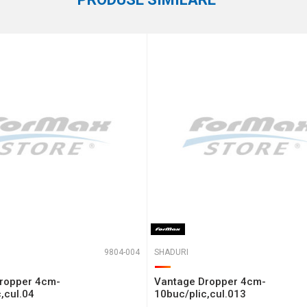
eaza 4 + 1 :
9804-004
SHADURI
ropper 4cm-
Vantage Dropper 4cm-
,cul.04
10buc/plic,cul.013