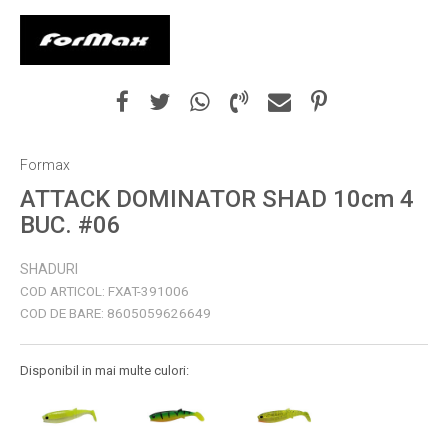
Formax
ATTACK DOMINATOR SHAD 10cm 4
BUC. #06
SHADURI
COD ARTICOL:
FXAT-391006
COD DE BARE:
8605059626649
Disponibil in mai multe culori: