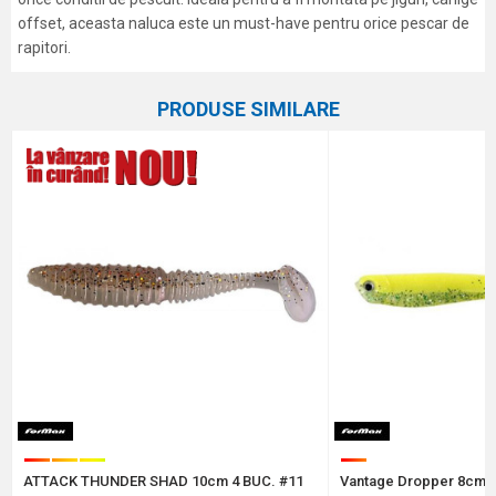
offset, aceasta naluca este un must-have pentru orice pescar de
rapitori.
Caracteristici
Atribut
Nume/Utilizator
PRODUSE SIMILARE
Categorie
Shaduri
Marca
Formax
Email
Comentariu
Protectie anti-spam - calculeaza 6 - 1 :
ATTACK THUNDER SHAD 10cm 4 BUC. #11
Vantage Dropper 8cm-5
TRIMITE