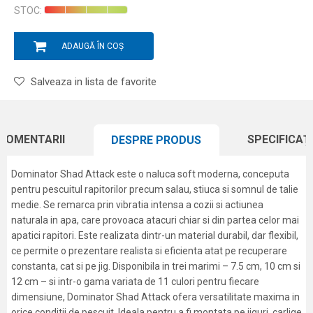
STOC:
ADAUGĂ ÎN COȘ
Salveaza in lista de favorite
COMENTARII
SPECIFICAȚI
DESPRE PRODUS
Dominator Shad Attack este o naluca soft moderna, conceputa
pentru pescuitul rapitorilor precum salau, stiuca si somnul de talie
medie. Se remarca prin vibratia intensa a cozii si actiunea
naturala in apa, care provoaca atacuri chiar si din partea celor mai
apatici rapitori. Este realizata dintr-un material durabil, dar flexibil,
ce permite o prezentare realista si eficienta atat pe recuperare
constanta, cat si pe jig. Disponibila in trei marimi – 7.5 cm, 10 cm si
12 cm – si intr-o gama variata de 11 culori pentru fiecare
dimensiune, Dominator Shad Attack ofera versatilitate maxima in
orice conditii de pescuit. Ideala pentru a fi montata pe jiguri, carlige