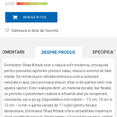
STOC:
ADAUGĂ ÎN COȘ
Salveaza in lista de favorite
COMENTARII
SPECIFICAȚI
DESPRE PRODUS
Dominator Shad Attack este o naluca soft moderna, conceputa
pentru pescuitul rapitorilor precum salau, stiuca si somnul de talie
medie. Se remarca prin vibratia intensa a cozii si actiunea
naturala in apa, care provoaca atacuri chiar si din partea celor mai
apatici rapitori. Este realizata dintr-un material durabil, dar flexibil,
ce permite o prezentare realista si eficienta atat pe recuperare
constanta, cat si pe jig. Disponibila in trei marimi – 7.5 cm, 10 cm si
12 cm – si intr-o gama variata de 11 culori pentru fiecare
dimensiune, Dominator Shad Attack ofera versatilitate maxima in
orice conditii de pescuit. Ideala pentru a fi montata pe jiguri, carlige