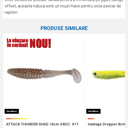
offset, aceasta naluca este un must-have pentru orice pescar de
rapitori.
Caracteristici
Atribut
Nume/Utilizator
PRODUSE SIMILARE
Categorie
Shaduri
Marca
Formax
Email
Comentariu
Protectie anti-spam - calculeaza 2 + 3 :
ATTACK THUNDER SHAD 10cm 4 BUC. #11
Vantage Dropper 8cm-5
TRIMITE