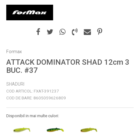
Formax
ATTACK DOMINATOR SHAD 12cm 3
BUC. #37
SHADURI
COD ARTICOL:
FXAT-391237
COD DE BARE:
8605059626809
Disponibil in mai multe culori: