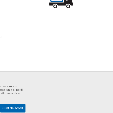
ru
entru a rula un
od unic și pot fi
urilor este de a
sunt complete și fără erori. Toate articolele afișate pe site fac
de asistență al magazinului online la tel. +40 732 137 133
Sunt de acord
te..