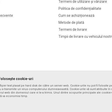
i
Termeni de utilizare și vânzare
Politica de confidențialitate
frecvente
Cum se achiziționează
Metode de plată
Termeni de livrare
Timpii de livrare cu vehiculul nost
folosește cookie-uri
ișier text plasat pe hard disk de către un server web. Cookie-urile nu pot fi folosite p
 a transmite un virus computerului dumneavoastră. Cookie-urile vă sunt atribuite în m
erul web din domeniul care vi le-a trimis. Unul dintre scopurile principale ale cookie-
 vă va economisi timp.
elor, afișarea imaginilor și prețurile, dar nu putem garanta că toate informațiile 
le în orice moment. Puteți verifica disponibilitatea produselor apelând numărul 
026
www.formaxstore.ro
, website realizat de
NB SOFT
. Toate drepturile rezerva