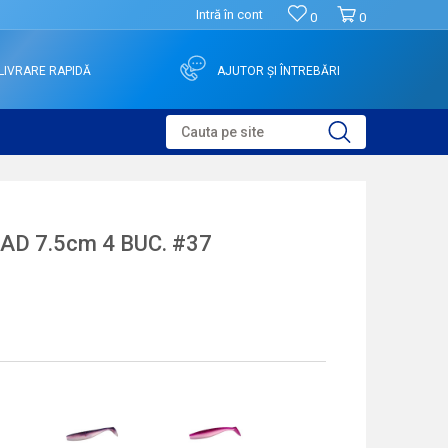
Intră în cont
0
0
LIVRARE RAPIDĂ
AJUTOR ȘI ÎNTREBĂRI
Cauta pe site
D 7.5cm 4 BUC. #37