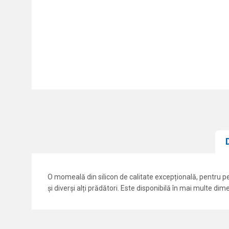
O momeală din silicon de calitate excepțională, pentru pes
și diverși alți prădători. Este disponibilă în mai multe di
Caracteristici
Nume/Utilizator
Categorie