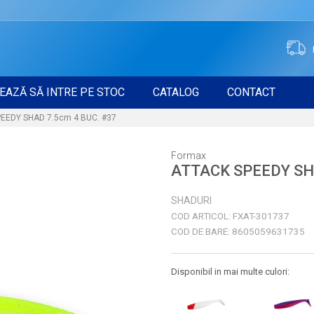
EAZĂ SĂ INTRE PE STOC
CATALOG
CONTACT
EEDY SHAD 7.5cm 4 BUC. #37
Formax
ATTACK SPEEDY SHA
SHADURI
COD ARTICOL:
FXAT-301737
COD DE BARE:
8605059631735
Disponibil in mai multe culori: