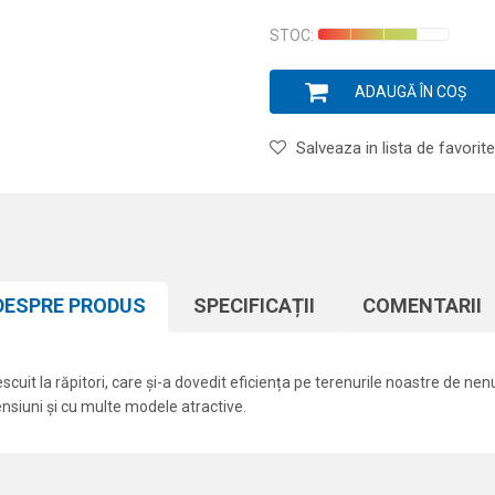
Introduceți cantitatea
STOC:
ADAUGĂ ÎN COȘ
Salveaza in lista de favorite
DESPRE PRODUS
SPECIFICAȚII
COMENTARII
cuit la răpitori, care și-a dovedit eficiența pe terenurile noastre de nen
mensiuni și cu multe modele atractive.
Atribut
Email
Shaduri