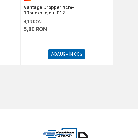
Vantage Dropper 4cm-
SPEEDY S
10buc/plic,cul.012
301221)
4,13
RON
4,13
RON
5,00
RON
5,00
RO
ADAUGĂ ÎN COȘ