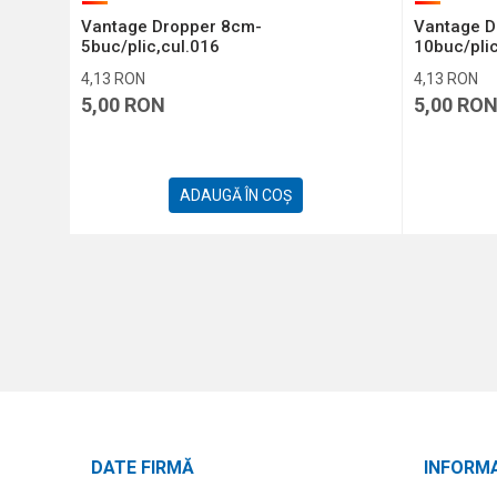
 BUC.
Vantage Dropper 8cm-
Vantage D
5buc/plic,cul.016
10buc/plic
4,13
RON
4,13
RON
5,00
RON
5,00
RO
ADAUGĂ ÎN COȘ
DATE FIRMĂ
INFORMA