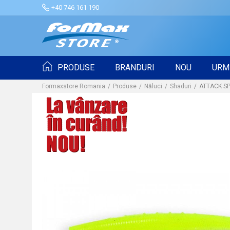
+40 746 161 190
PRODUSE
BRANDURI
NOU
URM
Formaxstore Romania
Produse
Năluci
Shaduri
ATTACK SP