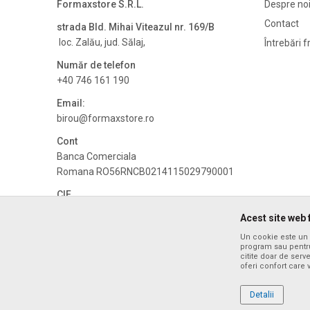
Formaxstore S.R.L.
Despre no
Contact
strada Bld. Mihai Viteazul nr. 169/B
loc. Zalău, jud. Sălaj,
Întrebări 
Număr de telefon
+40 746 161 190
Email:
birou@formaxstore.
ro
Cont
Banca Comerciala
Romana RO56RNCB0214115029790001
CIF
RO14340592
Acest site web 
CUI
Un cookie este un f
RO14340592
program sau pentru
citite doar de serv
oferi confort care
Ne străduim să fim cât mai preciși posibil în descrierile produs
parte din oferta noastră și nu înseamnă că sunt disponibi
Detalii
©2