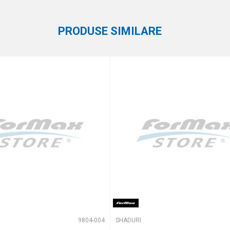
Formax
PRODUSE SIMILARE
eaza 4 + 1 :
9804-004
SHADURI