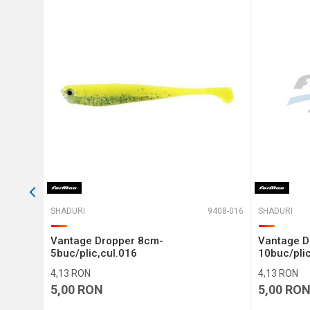
Protectie anti-spam - calcule
TRIMITE
T-351104
SHADURI
9408-016
SHADURI
 BUC.
Vantage Dropper 8cm-
Vantage D
5buc/plic,cul.016
10buc/plic
4,13
RON
4,13
RON
5,00
RON
5,00
RO