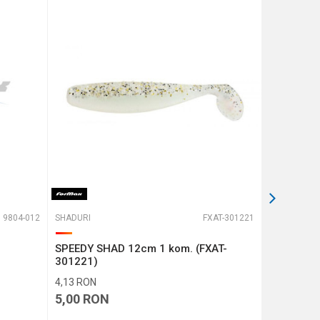
9804-012
SHADURI
FXAT-301221
SHADURI
SPEEDY SHAD 12cm 1 kom. (FXAT-
SPEEDY S
301221)
301217)
4,13
RON
3,31
RON
5,00
RON
4,00
RO