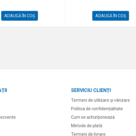
ADAUGĂ ÎN COȘ
ADAUGĂ ÎN COȘ
ȚII
SERVICIU CLIENȚI
i
Termeni de utilizare și vânzare
Politica de confidențialitate
frecvente
Cum se achiziționează
Metode de plată
Termeni de livrare