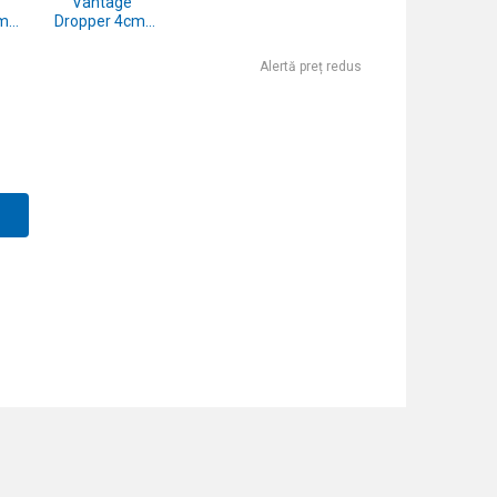
Vantage
m-
Dropper 4cm-
ul.013
10buc/plic,cul.012
Alertă preț redus