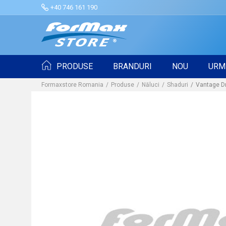
+40 746 161 190
PRODUSE
BRANDURI
NOU
URM
Formaxstore Romania
Produse
Năluci
Shaduri
Vantage Dr