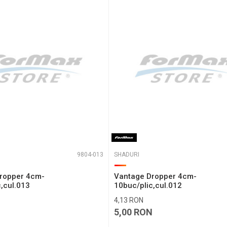
aza 6 - 1 :
9804-013
SHADURI
ropper 4cm-
Vantage Dropper 4cm-
,cul.013
10buc/plic,cul.012
4,13
RON
N
5,00
RON