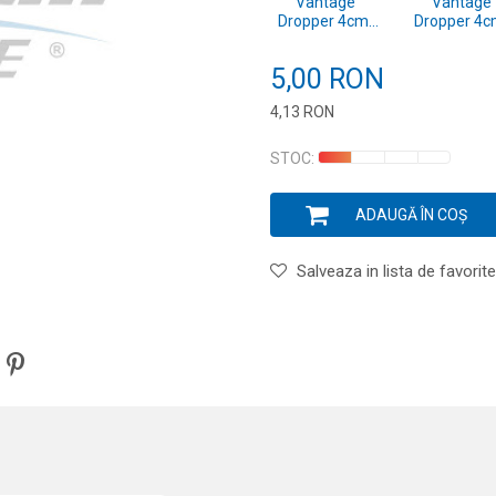
Vantage
Vantage
Dropper 4cm-
Dropper 4c
10buc/plic,cul.04
10buc/plic,c
5,00
RON
4,13
RON
Introduceți cantitatea
STOC:
ADAUGĂ ÎN COȘ
Salveaza in lista de favorite