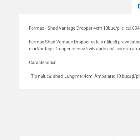
Formax - Shad Vantage Dropper 4cm 10buc/plic, cul.004
Formax Shad Vantage Dropper este o nălucă provocatoare,
ului Vantage Dropper creează vibrații în apă, care va atrage
Caracteristici:
· Tip nălucă: shad· Lungime: 4cm· Ambalare: 10 bucăți/pl
Caracteristici
Nume/Utilizator
Categorie
Marca
Comentariu