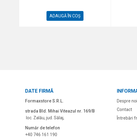
ADAUGĂ ÎN COȘ
DATE FIRMĂ
INFORMA
Formaxstore S.R.L.
Despre no
Contact
strada Bld. Mihai Viteazul nr. 169/B
loc. Zalău, jud. Sălaj,
Întrebări 
Număr de telefon
+40 746 161 190