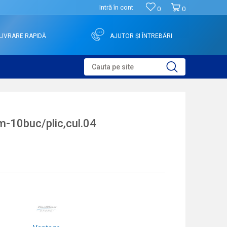
Intră în cont
0
0
LIVRARE RAPIDĂ
AJUTOR ȘI ÎNTREBĂRI
Cauta pe site
-10buc/plic,cul.04