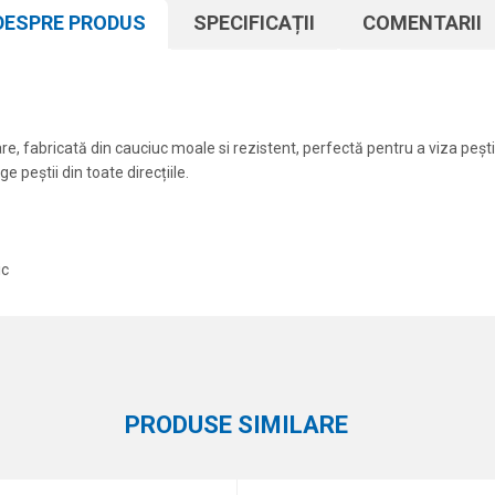
DESPRE PRODUS
SPECIFICAȚII
COMENTARII
 fabricată din cauciuc moale si rezistent, perfectă pentru a viza peșt
 peștii din toate direcțiile.
ic
Atribut
Email
Shaduri
Formax
PRODUSE SIMILARE