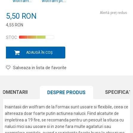
wolfram
wolfram pt.
pt.rapitor
rapitor
10kg/20cm
10kg/25cm
Alertă preț redus
5,50
RON
4,55
RON
Introduceți cantitatea
STOC:
ADAUGĂ ÎN COȘ
Salveaza in lista de favorite
COMENTARII
SPECIFICAȚI
DESPRE PRODUS
Inaintasii din wolfram de la Formax sunt usoare si flexibile, ceea ce
altereaza doar foarte putin actiunea nalucii. Fiind alcatuite de
impletirea a 19 fire, se recomanda pentru un pescuit la stiuca cu
naluci mici sau usoare si in zone fara multe agataturi sau