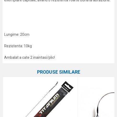
exemplare capitale, avand o rezistenta foarte buna la abraziune.
Lungime: 20cm
Rezistenta: 10kg
Ambalat a cate 2 inaintasi/plic!
Caracteristici
Atribut
Nume/Utilizator
PRODUSE SIMILARE
Categorie
Strune și accesorii
Marca
Formax
Email
Comentariu