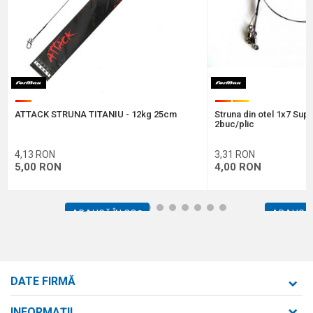
Protectie anti-spam - calculeaza 2 + 3 :
ATTACK STRUNA TITANIU - 12kg 25cm
Struna din otel 1x7 Sup
TRIMITE
2buc/plic
4,13
RON
3,31
RON
5,00
RON
4,00
RON
1
2
3
4
5
6
7
8
9
10
11
12
ADAUGĂ ÎN COȘ
ADAUGĂ 
DATE FIRMĂ
Formaxstore S.R.L.
INFORMAȚII