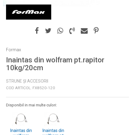
Formax
Inaintas din wolfram pt.rapitor
10kg/20cm
STRUNE ȘI ACCESORII
COD ARTICOL:
FX8520-120
Disponibil in mai multe culori:
Inaintas din
Inaintas din