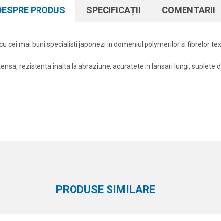
DESPRE PRODUS
SPECIFICAȚII
COMENTARII
 cei mai buni specialisti japonezi in domeniul polymerilor si fibrelor text
ensa, rezistenta inalta la abraziune, acuratete in lansari lungi, suplete d
Atribut
Email
Textile
Formax
PRODUSE SIMILARE