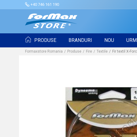
+40 746 161 190
PRODUSE
BRANDURI
NOU
URM
Formaxstore Romania
Produse
Fire
Textile
Fir textil X-F