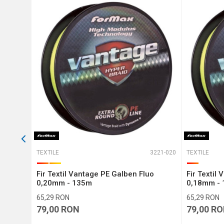
Protectie anti-spam - calcul
TRIMITE
L-521012
TEXTILE
3221-020
TEXTILE
 135m
Fir Textil Vantage PE Galben Fluo
Fir Textil
0,20mm - 135m
0,18mm -
65,29
RON
65,29
RON
79,00
RON
79,00
RO