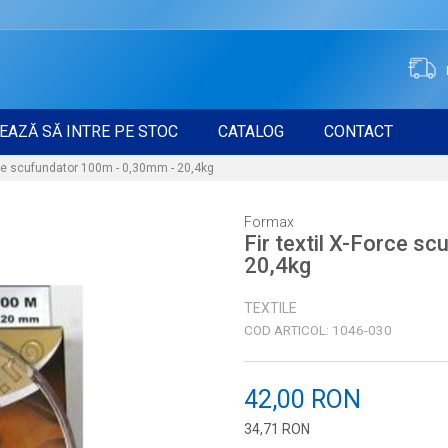
EAZĂ SĂ INTRE PE STOC
CATALOG
CONTACT
orce scufundator 100m - 0,30mm - 20,4kg
Formax
Fir textil X-Force s
20,4kg
TEXTILE
COD ARTICOL:
1046-030
42,00
RON
34,71
RON
Introduceți cantitatea