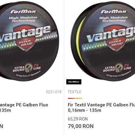
eaza 4 + 1 :
3221-018
TEXTILE
 Vantage PE Galben Fluo
Fir Textil Vantage PE Galben Fl
 135m
0,16mm - 135m
65,29
RON
N
79,00
RON