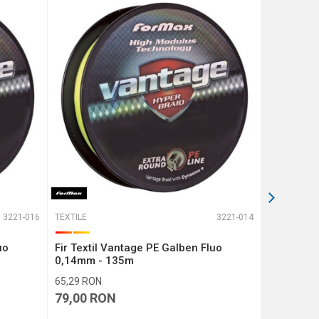
3221-016
TEXTILE
3221-014
TEXTILE
uo
Fir Textil Vantage PE Galben Fluo
FIR DELI
0,14mm - 135m
FLUO ORA
65,29
RON
53,72
RON
79,00
RON
65,00
R