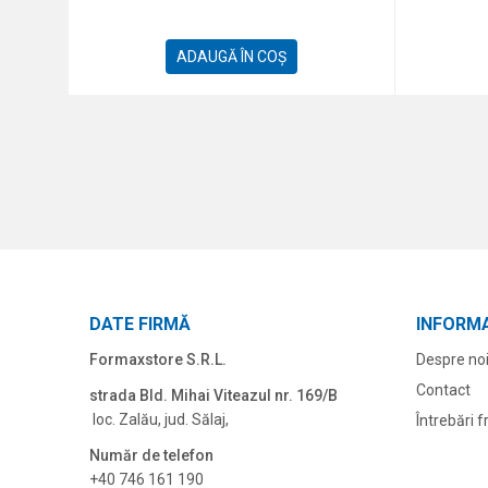
ADAUGĂ ÎN COȘ
DATE FIRMĂ
INFORMA
Formaxstore S.R.L.
Despre no
Contact
strada Bld. Mihai Viteazul nr. 169/B
loc. Zalău, jud. Sălaj,
Întrebări 
Număr de telefon
+40 746 161 190