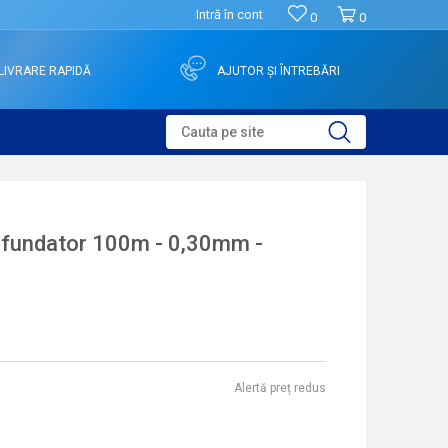
Intră în cont
0
0
LIVRARE RAPIDĂ
AJUTOR ȘI ÎNTREBĂRI
Cauta pe site
cufundator 100m - 0,30mm -
Alertă preț redus