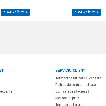
ADAUGĂ ÎN COȘ
ADAUGĂ ÎN COȘ
ȚII
SERVICIU CLIENȚI
i
Termeni de utilizare și vânzare
Politica de confidențialitate
frecvente
Cum se achiziționează
Metode de plată
Termeni de livrare