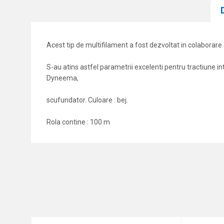
Acest tip de multifilament a fost dezvoltat in colaborare cu
S-au atins astfel parametrii excelenti pentru tractiune int
Dyneema,
scufundator. Culoare : bej.
Rola contine : 100 m
Caracteristici
Nume/Utilizator
Categorie
Marca
Comentariu