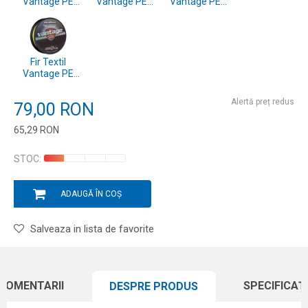
Vantage PE
Vantage PE
Vantage PE
Galben Fluo
Galben Fluo
Galben Fluo
0,20mm -
0,18mm -
0,16mm -
135m
135m
135m
Fir Textil
Vantage PE
Galben Fluo
0,14mm -
Alertă preț redus
79,00
RON
135m
65,29
RON
Introduceți cantitatea
STOC:
ADAUGĂ ÎN COȘ
Salveaza in lista de favorite
COMENTARII
SPECIFICAȚI
DESPRE PRODUS