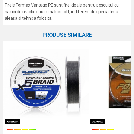
Firele Formax Vantage PE sunt fire ideale pentru pescuitul cu
naluci de reactie sau cu naluci soft, indiferent de specia tinta
aleasa si tehnica folosita.
Caracteristici
Atribut
Nume/Utilizator
PRODUSE SIMILARE
Categorie
Textile
Marca
Formax
Email
Comentariu
Protectie anti-spam - calculeaza 9 - 4 :