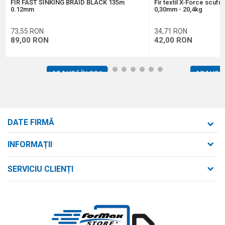
FIR FAST SINKING BRAID BLACK 135m
Fir textil X-Force scufu
TRIMITE
0.12mm
0,30mm - 20,4kg
73,55
RON
34,71
RON
89,00
RON
42,00
RON
1
2
3
4
5
6
7
8
9
10
11
12
ADAUGĂ ÎN COȘ
ADAUGĂ 
DATE FIRMĂ
Formaxstore S.R.L.
INFORMAȚII
Despre noi
strada Bld. Mihai Viteazul nr. 169/B
SERVICIU CLIENȚI
loc. Zalău, jud. Sălaj,
Contact
Termeni de utilizare și vânzare
Întrebări frecvente
Număr de telefon
Politica de confidențialitate
+40 746 161 190
Cum se achiziționează
Email: