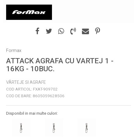
Formax
ATTACK AGRAFA CU VARTEJ 1 -
16KG - 10BUC.
VÂRTEJE SI AGRAFE
COD ARTICOL:
FXAT-909702
COD DE BARE:
8605059628506
Disponibil in mai multe culori: