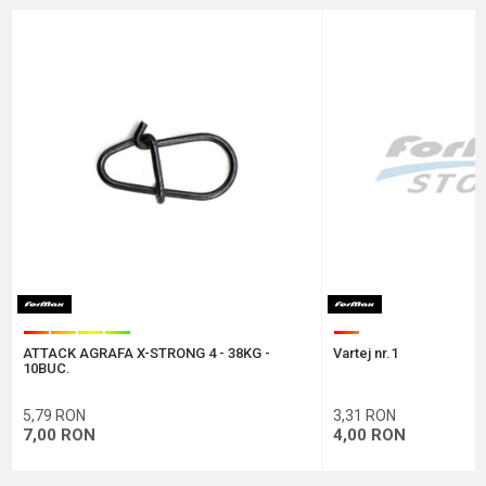
Marca
Formax
Email
Comentariu
Protectie anti-spam - calculeaza 4 + 1 :
ATTACK AGRAFA X-STRONG 4 - 38KG -
Vartej nr.1
TRIMITE
10BUC.
5,79
RON
3,31
RON
7,00
RON
4,00
RON