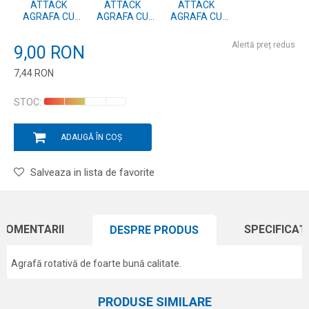
ATTACK
ATTACK
ATTACK
AGRAFA CU
AGRAFA CU
AGRAFA CU
VARTEJ 0 -
VARTEJ 1 -
VARTEJ 2 -
12KG - 10BUC.
16KG - 10BUC.
22KG - 10BUC.
Alertă preț redus
9,00
RON
7,44
RON
Introduceți cantitatea
STOC:
ADAUGĂ ÎN COȘ
Salveaza in lista de favorite
COMENTARII
SPECIFICAȚI
DESPRE PRODUS
Agrafă rotativă de foarte bună calitate.
Caracteristici
Atribut
Nume/Utilizator
PRODUSE SIMILARE
Categorie
Vârteje si agrafe