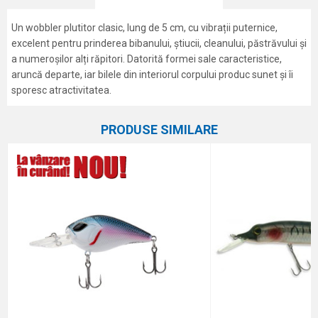
Un wobbler plutitor clasic, lung de 5 cm, cu vibrații puternice,
excelent pentru prinderea bibanului, știucii, cleanului, păstrăvului și
a numeroșilor alți răpitori. Datorită formei sale caracteristice,
aruncă departe, iar bilele din interiorul corpului produc sunet și îi
sporesc atractivitatea.
Caracteristici
Atribut
Nume/Utilizator
PRODUSE SIMILARE
Categorie
Voblere
Marca
Formax
Email
Comentariu