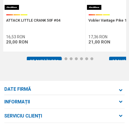
Protectie anti-spam - calculeaza 4 + 1 :
ATTACK LITTLE CRANK 50F #04
Vobler Vantage Pike 16
TRIMITE
16,53
RON
17,36
RON
20,00
RON
21,00
RON
1
2
3
4
5
6
7
8
9
10
11
12
ADAUGĂ ÎN COȘ
ADAUGĂ 
DATE FIRMĂ
Formaxstore S.R.L.
INFORMAȚII
Despre noi
strada Bld. Mihai Viteazul nr. 169/B
SERVICIU CLIENȚI
loc. Zalău, jud. Sălaj,
Contact
Termeni de utilizare și vânzare