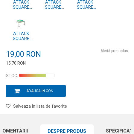
ATTACK
ATTACK
ATTACK
SQUARE
SQUARE
SQUARE
CRANK NG 50F
CRANK NG 50F
CRANK NG 50F
#05
#04
#03
ATTACK
SQUARE
CRANK NG 50F
#01
Alertă preț redus
19,00
RON
15,70
RON
Introduceți cantitatea
STOC:
ADAUGĂ ÎN COȘ
Salveaza in lista de favorite
COMENTARII
SPECIFICAȚI
DESPRE PRODUS