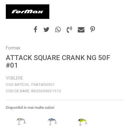
Formax
ATTACK SQUARE CRANK NG 50F
#01
VOBLERE
COD ARTICOL:
FXAT-850501
COD DE BARE:
8605059631513
Disponibil in mai multe culori: