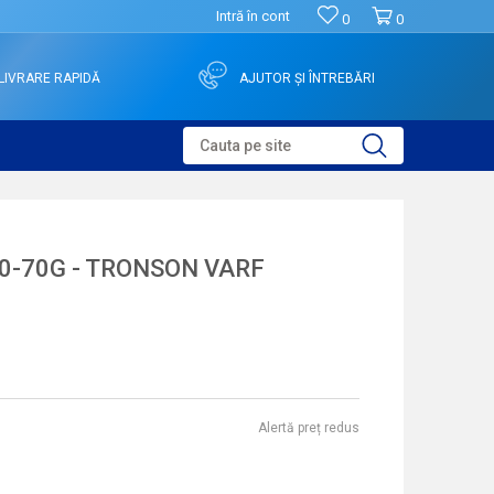
Intră în cont
0
0
LIVRARE RAPIDĂ
AJUTOR ȘI ÎNTREBĂRI
Cauta pe site
30-70G - TRONSON VARF
Alertă preț redus