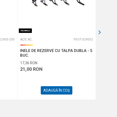
X2435-200
ALTE ACCESORII
FXOT-329002
ALTE ACCESORII
INELE DE REZERVE CU TALPA DUBLA - 5
INELE DE 
BUC.
17,36
RON
15,70
RON
21,00
RON
19,00
R
ADAUGĂ ÎN COȘ