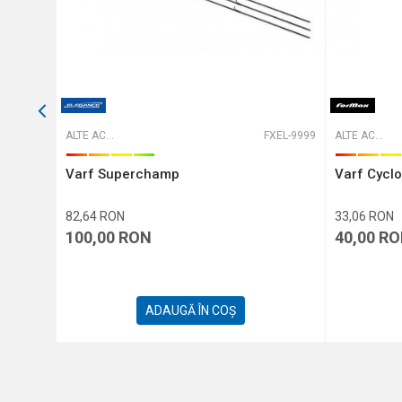
T-316104
ALTE ACCESORII
FXEL-9999
ALTE ACCESORII
Varf Superchamp
Varf Cycl
82,64
RON
33,06
RON
100,00
RON
40,00
RO
ADAUGĂ ÎN COȘ