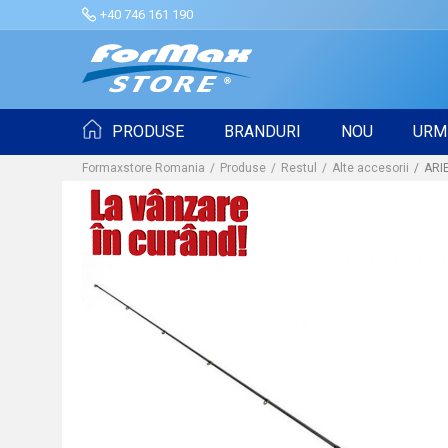
+40 746 161 190
PRODUSE
BRANDURI
NOU
URM
Formaxstore Romania
Produse
Restul
Alte accesorii
ARI