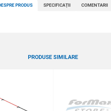
DESPRE PRODUS
SPECIFICAȚII
COMENTARII
Atribut
Email
Alte accesorii
Formax
PRODUSE SIMILARE
aza 6 - 1 :