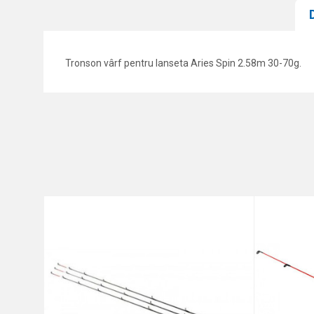
Tronson vârf pentru lanseta Aries Spin 2.58m 30-70g.
Caracteristici
Nume/Utilizator
Categorie
Marca
Comentariu
Protectie anti-spam - calcule
TRIMITE