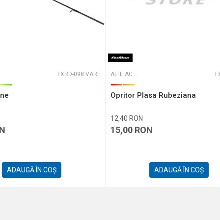
FXRD-098 VARF
ALTE ACCESORII
F
one
Opritor Plasa Rubeziana
12,40
RON
N
15,00
RON
ADAUGĂ ÎN COȘ
ADAUGĂ ÎN COȘ