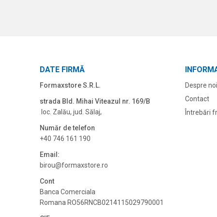
DATE FIRMĂ
INFORMA
Formaxstore S.R.L.
Despre no
Contact
strada Bld. Mihai Viteazul nr. 169/B
loc. Zalău, jud. Sălaj,
Întrebări 
Număr de telefon
+40 746 161 190
Email:
birou@formaxstore.
ro
Cont
Banca Comerciala
Romana RO56RNCB0214115029790001