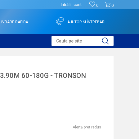
Intră în cont
0
0
LIVRARE RAPIDĂ
AJUTOR ȘI ÎNTREBĂRI
Cauta pe site
 3.90M 60-180G - TRONSON
Alertă preț redus