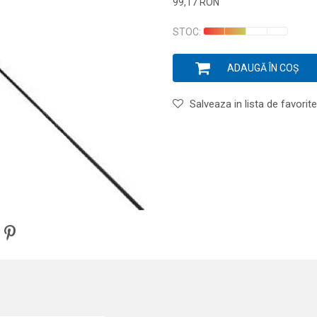
99,17
RON
Introduceți cantitatea
STOC:
ADAUGĂ ÎN COȘ
Salveaza in lista de favorite