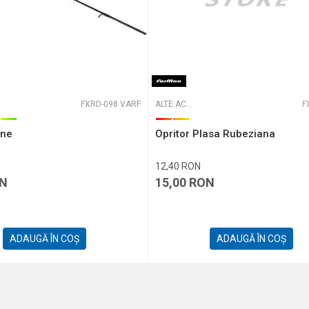
FXRD-098 VARF
ALTE ACCESORII
F
one
Opritor Plasa Rubeziana
12,40
RON
N
15,00
RON
ADAUGĂ ÎN COȘ
ADAUGĂ ÎN COȘ