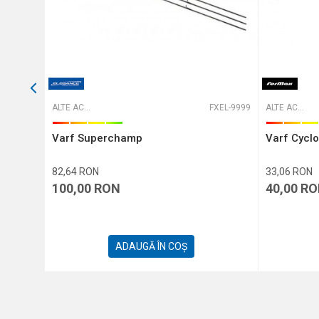
T-316104
ALTE ACCESORII
FXEL-9999
ALTE ACCESORII
Varf Superchamp
Varf Cycl
82,64
RON
33,06
RON
100,00
RON
40,00
RO
ADAUGĂ ÎN COȘ