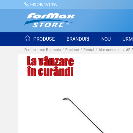
+40 746 161 190
PRODUSE
BRANDURI
NOU
URM
Formaxstore Romania
Produse
Restul
Alte accesorii
ARI