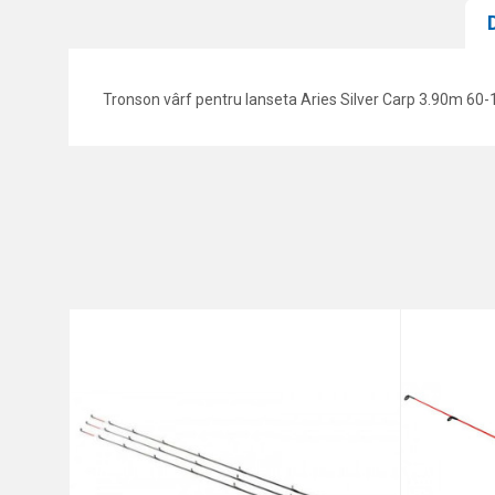
Tronson vârf pentru lanseta Aries Silver Carp 3.90m 60-
Caracteristici
Nume/Utilizator
Categorie
Marca
Comentariu
Protectie anti-spam - calcul
TRIMITE