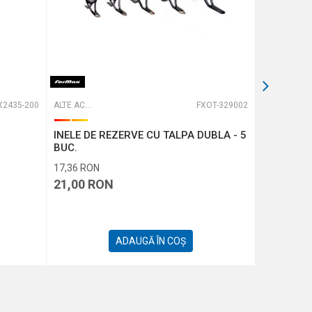
X2435-200
ALTE ACCESORII
FXOT-329002
ALTE ACCESORII
INELE DE REZERVE CU TALPA DUBLA - 5
INELE DE 
BUC.
17,36
RON
15,70
RON
21,00
RON
19,00
R
ADAUGĂ ÎN COȘ