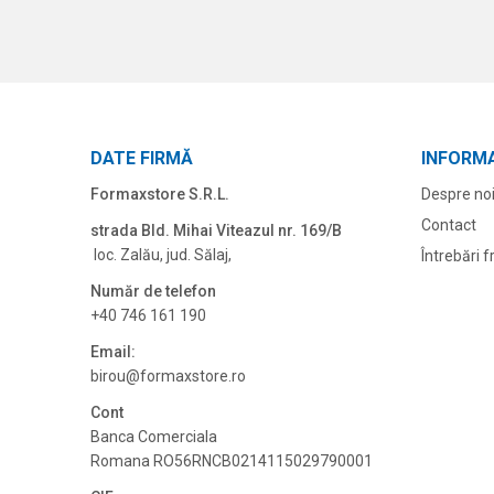
DATE FIRMĂ
INFORMA
Formaxstore S.R.L.
Despre no
Contact
strada Bld. Mihai Viteazul nr. 169/B
loc. Zalău, jud. Sălaj,
Întrebări 
Număr de telefon
+40 746 161 190
Email:
birou@formaxstore.
ro
Cont
Banca Comerciala
Romana RO56RNCB0214115029790001