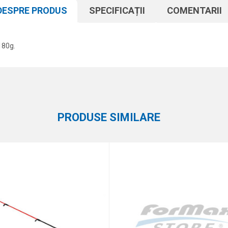
DESPRE PRODUS
SPECIFICAȚII
COMENTARII
180g.
Atribut
Email
Alte accesorii
Formax
PRODUSE SIMILARE
eaza 4 + 1 :