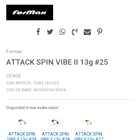
Formax
ATTACK SPIN VIBE II 13g #25
CICADE
COD ARTICOL:
FXAT-181325
COD DE BARE:
8605059628926
Disponibil in mai multe culori:
ATTACK SPIN
ATTACK SPIN
ATTACK SPIN
VIBE II 13g #29
VIBE II 13g #28
VIBE II 13g #27