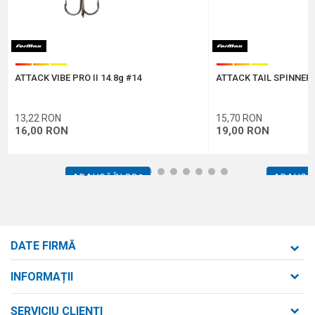
Protectie anti-spam - calculeaza 2 + 3 :
ATTACK VIBE PRO II 14.8g #14
ATTACK TAIL SPINNER 
TRIMITE
13,22
RON
15,70
RON
16,00
RON
19,00
RON
1
2
3
4
5
6
7
8
9
10
11
12
ADAUGĂ ÎN COȘ
ADAUGĂ 
DATE FIRMĂ
Formaxstore S.R.L.
INFORMAȚII
Despre noi
strada Bld. Mihai Viteazul nr. 169/B
SERVICIU CLIENȚI