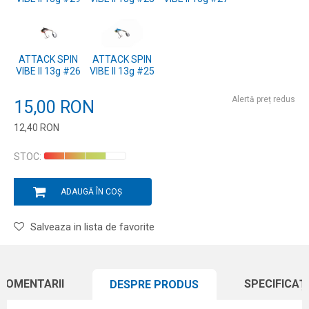
ATTACK SPIN
ATTACK SPIN
VIBE II 13g #26
VIBE II 13g #25
Alertă preț redus
15,00
RON
12,40
RON
Introduceți cantitatea
STOC:
ADAUGĂ ÎN COȘ
Salveaza in lista de favorite
COMENTARII
SPECIFICAȚI
DESPRE PRODUS