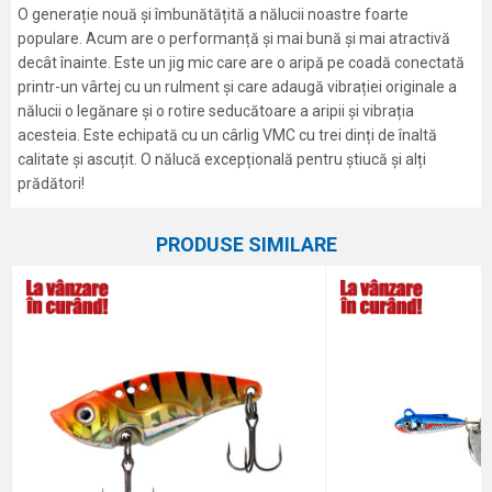
O generație nouă și îmbunătățită a nălucii noastre foarte
populare. Acum are o performanță și mai bună și mai atractivă
decât înainte. Este un jig mic care are o aripă pe coadă conectată
printr-un vârtej cu un rulment și care adaugă vibrației originale a
nălucii o legănare și o rotire seducătoare a aripii și vibrația
acesteia. Este echipată cu un cârlig VMC cu trei dinți de înaltă
calitate și ascuțit. O nălucă excepțională pentru știucă și alți
prădători!
Caracteristici
Atribut
Nume/Utilizator
PRODUSE SIMILARE
Categorie
Cicade
Marca
Formax
Email
Comentariu