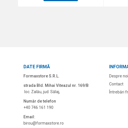
DATE FIRMĂ
INFORMA
Formaxstore S.R.L.
Despre no
Contact
strada Bld. Mihai Viteazul nr. 169/B
loc. Zalău, jud. Sălaj,
Întrebări 
Număr de telefon
+40 746 161 190
Email:
birou@formaxstore.
ro