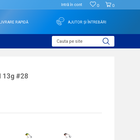
Intră în cont
0
0
LIVRARE RAPIDĂ
AJUTOR ȘI ÎNTREBĂRI
Cauta pe site
I 13g #28