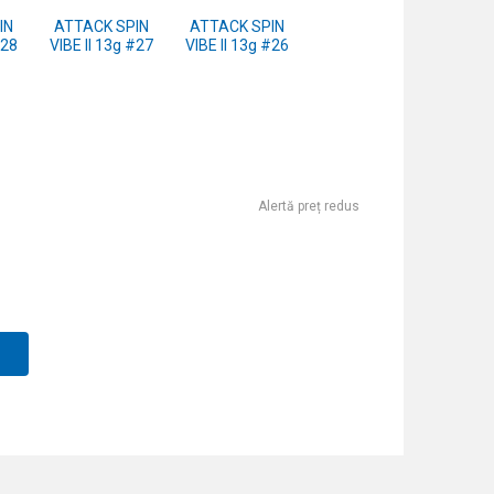
IN
ATTACK SPIN
ATTACK SPIN
#28
VIBE II 13g #27
VIBE II 13g #26
Alertă preț redus