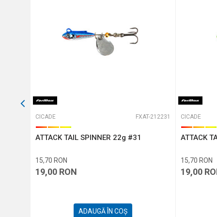
Protectie anti-spam - calcule
TRIMITE
T-191414
CICADE
FXAT-212231
CICADE
ATTACK TAIL SPINNER 22g #31
ATTACK TA
15,70
RON
15,70
RON
19,00
RON
19,00
RO
ADAUGĂ ÎN COȘ