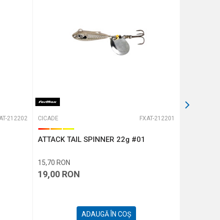
AT-212202
CICADE
FXAT-212201
CICADE
ATTACK TAIL SPINNER 22g #01
ATTACK T
15,70
RON
14,05
RON
19,00
RON
17,00
R
ADAUGĂ ÎN COȘ