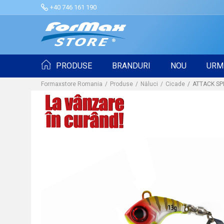
+40 746 161 190
PRODUSE
BRANDURI
NOU
URM
Formaxstore Romania
Produse
Năluci
Cicade
ATTACK SPI