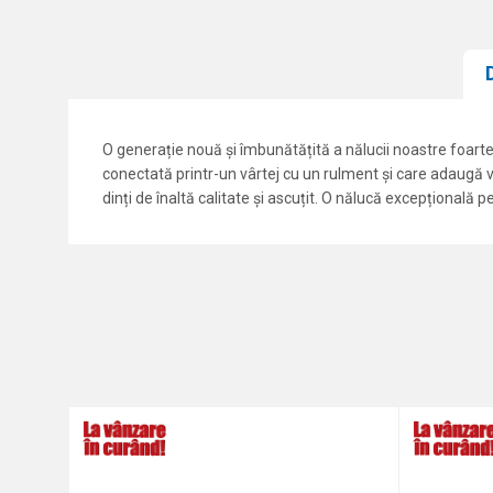
O generație nouă și îmbunătățită a nălucii noastre foarte
conectată printr-un vârtej cu un rulment și care adaugă vib
dinți de înaltă calitate și ascuțit. O nălucă excepțională pe
Caracteristici
Nume/Utilizator
Categorie
Marca
Comentariu