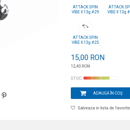
ATTACK SPIN
ATTACK SP
VIBE II 13g #29
VIBE II 13g 
ATTACK SPIN
VIBE II 13g #25
15,00
RON
12,40
RON
Introduceți cantitatea
STOC:
ADAUGĂ ÎN COȘ
Salveaza in lista de favorite