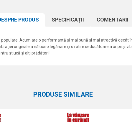
DESPRE PRODUS
SPECIFICAȚII
COMENTARII
 populare. Acum are o performanță și mai bună și mai atractivă decât în
rației originale a nălucii o legănare și o rotire seducătoare a aripii și vi
ntru știucă și alți prădători!
Atribut
Email
Cicade
Formax
PRODUSE SIMILARE