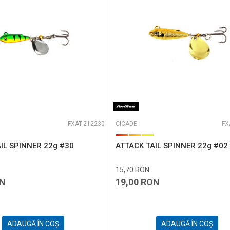
aza 6 - 1 :
FXAT-212230
CICADE
FX
IL SPINNER 22g #30
ATTACK TAIL SPINNER 22g #02
15,70
RON
N
19,00
RON
ADAUGĂ ÎN COȘ
ADAUGĂ ÎN COȘ