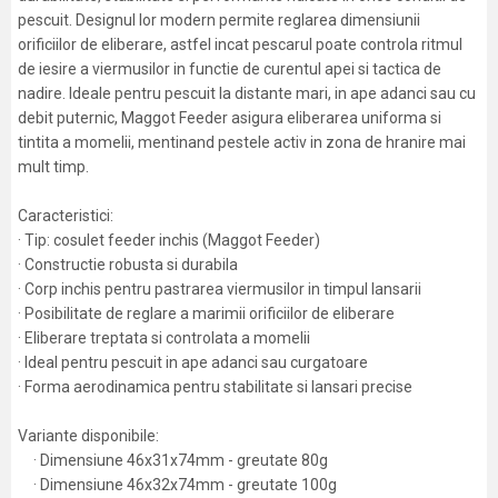
pescuit. Designul lor modern permite reglarea dimensiunii
orificiilor de eliberare, astfel incat pescarul poate controla ritmul
de iesire a viermusilor in functie de curentul apei si tactica de
nadire. Ideale pentru pescuit la distante mari, in ape adanci sau cu
debit puternic, Maggot Feeder asigura eliberarea uniforma si
tintita a momelii, mentinand pestele activ in zona de hranire mai
mult timp.
Caracteristici:
· Tip: cosulet feeder inchis (Maggot Feeder)
· Constructie robusta si durabila
· Corp inchis pentru pastrarea viermusilor in timpul lansarii
· Posibilitate de reglare a marimii orificiilor de eliberare
· Eliberare treptata si controlata a momelii
· Ideal pentru pescuit in ape adanci sau curgatoare
· Forma aerodinamica pentru stabilitate si lansari precise
Variante disponibile:
· Dimensiune 46x31x74mm - greutate 80g
· Dimensiune 46x32x74mm - greutate 100g