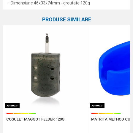
· Dimensiune 46x33x74mm - greutate 120g
Caracteristici
Atribut
Nume/Utilizator
PRODUSE SIMILARE
Categorie
Coșulețe și methoduri
Marca
Elegance Feeder Pro
,
Formax
Email
Comentariu
Protectie anti-spam - calculeaza 9 - 4 :
COSULET MAGGOT FEEDER 120G
MATRITA METHOD CU 
TRIMITE