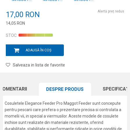
FEEDER 120G
FEEDER 100G
FEEDER 80G
Alertă preț redus
17,00
RON
14,05
RON
Introduceți cantitatea
STOC:
ADAUGĂ ÎN COȘ
Salveaza in lista de favorite
COMENTARII
SPECIFICAȚI
DESPRE PRODUS
Cosuletele Elegance Feeder Pro Maggot Feeder sunt concepute
pentru pescarii care prefera o prezentare precisa si controlata a
momelii vii, in special a viermusilor. Aceste modele de cosulete
inchise sunt realizate din materiale rezistente, oferind
durabilitate, stabilitate si performante ridicate in orice conditii de