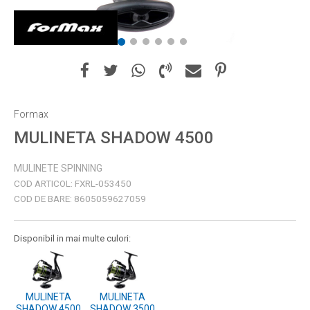
1
2
3
4
5
6
Formax
MULINETA SHADOW 4500
MULINETE SPINNING
COD ARTICOL:
FXRL-053450
COD DE BARE:
8605059627059
Disponibil in mai multe culori:
MULINETA
MULINETA
SHADOW 4500
SHADOW 3500