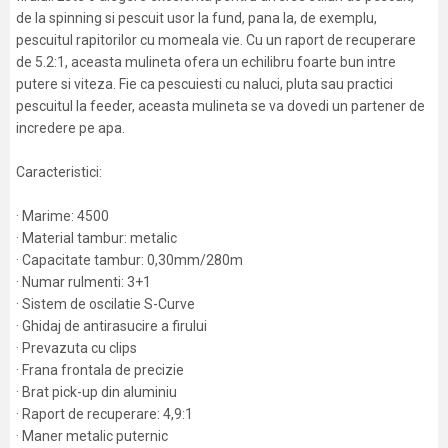
de la spinning si pescuit usor la fund, pana la, de exemplu,
pescuitul rapitorilor cu momeala vie. Cu un raport de recuperare
de 5.2:1, aceasta mulineta ofera un echilibru foarte bun intre
putere si viteza. Fie ca pescuiesti cu naluci, pluta sau practici
pescuitul la feeder, aceasta mulineta se va dovedi un partener de
incredere pe apa.
Caracteristici:
· Marime: 4500
· Material tambur: metalic
· Capacitate tambur: 0,30mm/280m
· Numar rulmenti: 3+1
· Sistem de oscilatie S-Curve
· Ghidaj de antirasucire a firului
· Prevazuta cu clips
· Frana frontala de precizie
· Brat pick-up din aluminiu
· Raport de recuperare: 4,9:1
· Maner metalic puternic