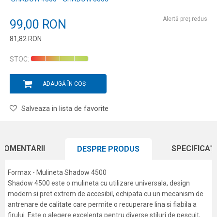
Alertă preț redus
99,00
RON
81,82
RON
Introduceți cantitatea
STOC:
ADAUGĂ ÎN COȘ
Salveaza in lista de favorite
COMENTARII
SPECIFICAȚI
DESPRE PRODUS
Formax - Mulineta Shadow 4500
Shadow 4500 este o mulineta cu utilizare universala, design
modern si pret extrem de accesibil, echipata cu un mecanism de
antrenare de calitate care permite o recuperare lina si fiabila a
firului. Este o alegere excelenta pentru diverse stiluri de pescuit,