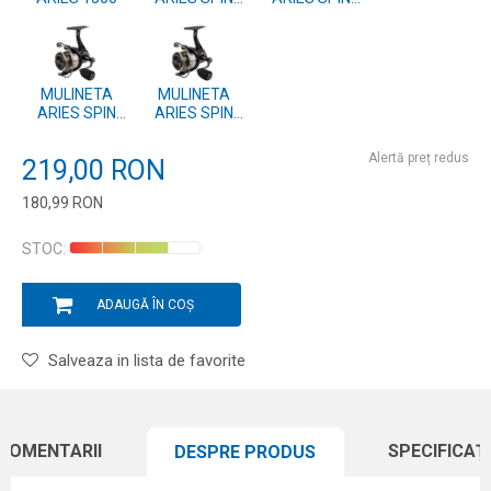
5000
4000
MULINETA
MULINETA
ARIES SPIN
ARIES SPIN
3000
2500
Alertă preț redus
219,00
RON
180,99
RON
Introduceți cantitatea
STOC:
ADAUGĂ ÎN COȘ
Salveaza in lista de favorite
COMENTARII
SPECIFICAȚI
DESPRE PRODUS