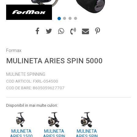
1
2
3
4
Formax
MULINETA ARIES SPIN 5000
MULINETE SPINNING
COD ARTICOL:
FXRL-054500
COD DE BARE:
8605059627707
Disponibil in mai multe culori:
MULINETA
MULINETA
MULINETA
ARIES 1500
ARIES SPIN
ARIES SPIN