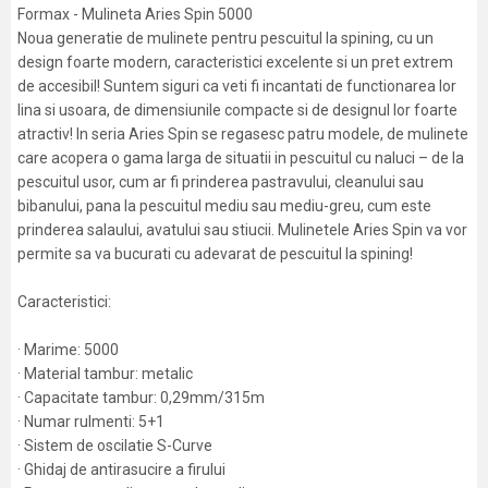
Formax - Mulineta Aries Spin 5000
Noua generatie de mulinete pentru pescuitul la spining, cu un
design foarte modern, caracteristici excelente si un pret extrem
de accesibil! Suntem siguri ca veti fi incantati de functionarea lor
lina si usoara, de dimensiunile compacte si de designul lor foarte
atractiv! In seria Aries Spin se regasesc patru modele, de mulinete
care acopera o gama larga de situatii in pescuitul cu naluci – de la
pescuitul usor, cum ar fi prinderea pastravului, cleanului sau
bibanului, pana la pescuitul mediu sau mediu-greu, cum este
prinderea salaului, avatului sau stiucii. Mulinetele Aries Spin va vor
permite sa va bucurati cu adevarat de pescuitul la spining!
Caracteristici:
· Marime: 5000
· Material tambur: metalic
· Capacitate tambur: 0,29mm/315m
· Numar rulmenti: 5+1
· Sistem de oscilatie S-Curve
· Ghidaj de antirasucire a firului