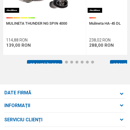
Protectie anti-spam - calculeaza 9 - 4 :
MULINETA THUNDER NG SPIN 4000
Mulineta HA-45 DL
TRIMITE
114,88
RON
238,02
RON
139,00
RON
288,00
RON
1
2
3
4
5
6
7
8
9
10
11
12
ADAUGĂ ÎN COȘ
ADAUGĂ 
DATE FIRMĂ
Formaxstore S.R.L.
INFORMAȚII
Despre noi
strada Bld. Mihai Viteazul nr. 169/B
SERVICIU CLIENȚI
loc. Zalău, jud. Sălaj,
Contact