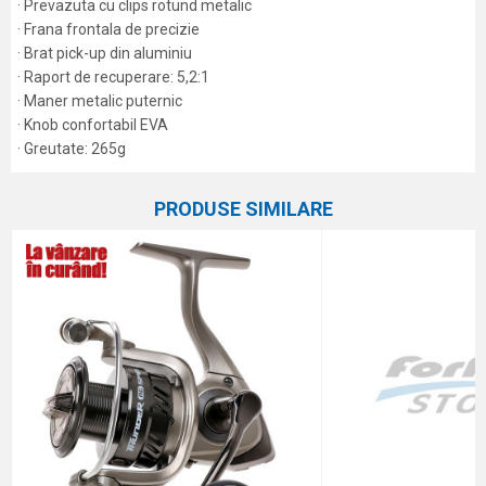
· Prevazuta cu clips rotund metalic
· Frana frontala de precizie
· Brat pick-up din aluminiu
· Raport de recuperare: 5,2:1
· Maner metalic puternic
· Knob confortabil EVA
· Greutate: 265g
Caracteristici
Atribut
Nume/Utilizator
PRODUSE SIMILARE
Categorie
Mulinete spinning
Capacitate
0.29/315 m
Email
Marca
Formax
Număr rulmenti
5+1
Comentariu
Raport de recuperare
5.2:1
Greutate
265 g
Mărime
5000